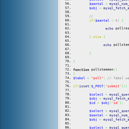
$aantal
=
mysql_num
$obj
=
mysql_fetch_
//
if
(
$aantal
>
0
)
{
 pollre
echo
}
else
{
 pollste
echo
}
}
 pollstemmen
function
(
)
{
$tabel
=
"poll"
;
// Tabel w
if
(
isset
(
$_POST
[
'submit'
]
)
)
$select
=
mysql_que
$obj
=
mysql_fetch_
$id
=
$obj
[
'id'
]
;
$select
=
mysql_que
$aantal
=
mysql_num
$obj
=
mysql_fetch_
$select
=
mysql_que