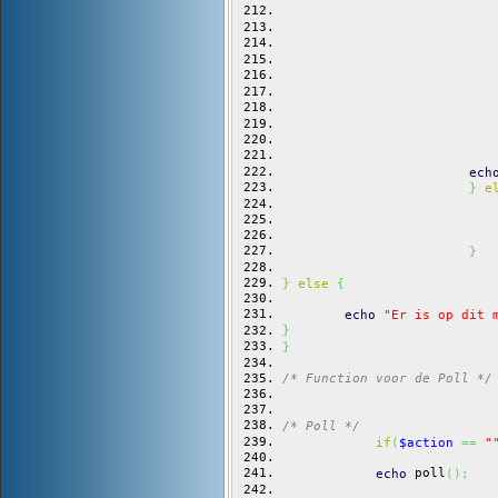
ech
}
e
}
}
else
{
echo
"Er is op dit 
}
}
/* Function voor de Poll */
/* Poll */
if
(
$action
==
"
 poll
echo
(
)
;