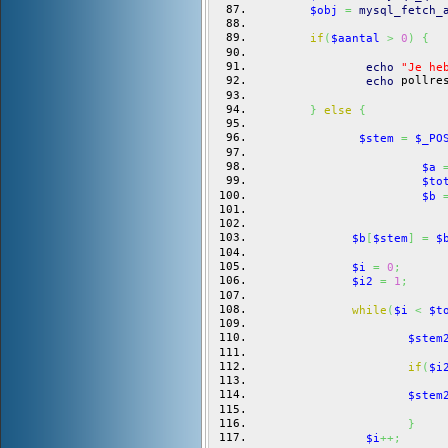
$obj
=
mysql_fetch_
if
(
$aantal
>
0
)
{
echo
"Je he
 pollre
echo
}
else
{
$stem
=
$_PO
$a
$to
$b
$b
[
$stem
]
=
$
$i
=
0
;
$i2
=
1
;
while
(
$i
<
$t
$stem
if
(
$i
$stem
}
$i
++;