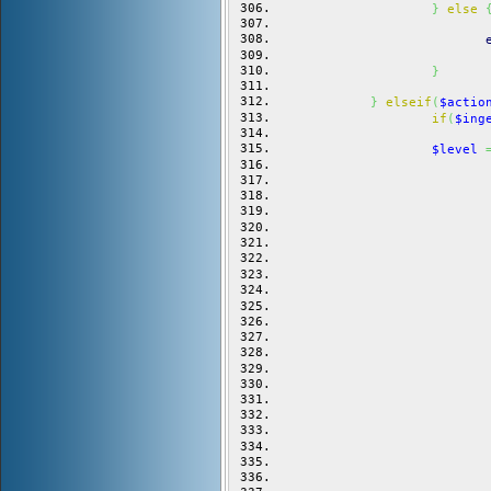
}
else
}
}
elseif
(
$actio
if
(
$ing
$level