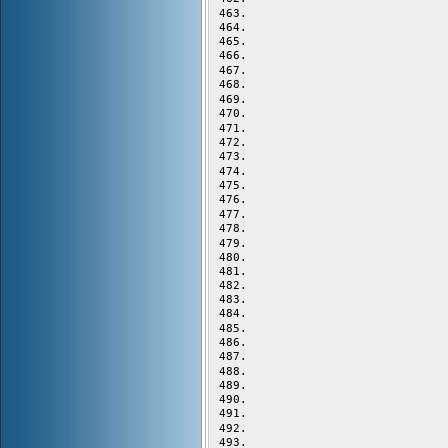
                           
                           
                           
                           
                           
                           
                           