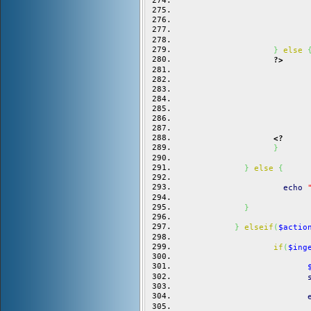
}
else
?>
                           
                           
                           
                           
                           
                           
                           
<?
}
}
else
{
echo
}
}
elseif
(
$actio
if
(
$ing