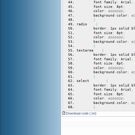
        font
family
 Arial
-
:
;
        font
size
 8pt
-
:
;
        color
:
#000000;
        background
color
-
:
#
}
radio    
{
        border
 1px solid b
:
        font
size
 8pt
-
:
;
        color
:
#000000;
        background
color
-
:
#
}
textarea    
{
        border
 1px solid b
:
        font
family
 Arial
-
:
;
        font
size
 8pt
-
:
;
        color
:
#000000;
        background
color
-
:
#
}
select        
{
        border
 1px solid b
:
        font
family
 Arial
-
:
;
        font
size
 8pt
-
:
;
        color
:
#000000;
        background
color
-
:
#
}
Download code (.txt)