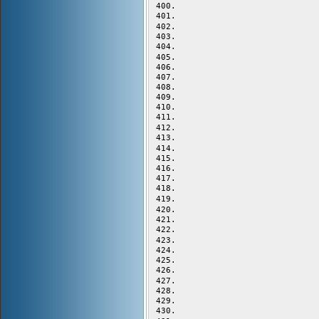
                           
                           
                           