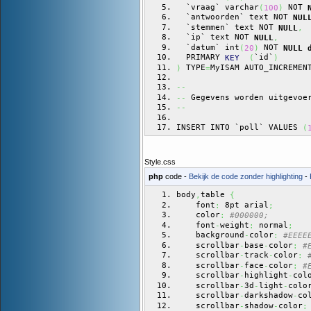
  `vraag` varchar
 NOT 
(
100
)
  `antwoorden` text NOT 
NUL
  `stemmen` text NOT 
NULL
,
  `ip` text NOT 
NULL
,
  `datum` int
 NOT 
(
20
)
NULL
  PRIMARY 
`id`
KEY
(
)
 TYPE
MyISAM AUTO_INCREMEN
)
=
--
 Gegevens worden uitgevoe
--
--
INSERT INTO `poll` VALUES 
(
Style.css
php
code -
Bekijk de code zonder highlighting
-
body
table 
,
{
    font
 8pt arial
:
;
    color
:
#000000;
    font
weight
 normal
-
:
;
    background
color
-
:
#EEEE
    scrollbar
base
color
-
-
:
#
    scrollbar
track
color
-
-
:
    scrollbar
face
color
-
-
:
#
    scrollbar
highlight
col
-
-
    scrollbar
3d
light
colo
-
-
-
    scrollbar
darkshadow
co
-
-
    scrollbar
shadow
color
-
-
: