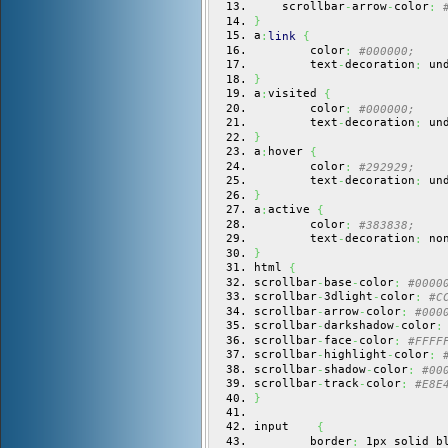
    scrollbar
arrow
color
-
-
:
}
a
:
link
{
        color
:
#000000;
        text
decoration
 un
-
:
}
a
visited 
:
{
        color
:
#000000;
        text
decoration
 un
-
:
}
a
hover 
:
{
        color
:
#292929;
        text
decoration
 un
-
:
}
a
active 
:
{
        color
:
#383838;
        text
decoration
 no
-
:
}
html 
{
scrollbar
base
color
-
-
:
#0000
scrollbar
3dlight
color
-
-
:
#C
scrollbar
arrow
color
-
-
:
#000
scrollbar
darkshadow
color
-
-
:
scrollbar
face
color
-
-
:
#FFFF
scrollbar
highlight
color
-
-
:
scrollbar
shadow
color
-
-
:
#00
scrollbar
track
color
-
-
:
#E8E
}
input    
{
        border
 1px solid b
: