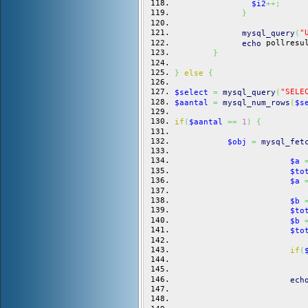
$i2
++;
}
"
mysql_query
(
 pollresu
echo
}
}
else
{
"SELE
$select
=
mysql_query
(
$aantal
=
mysql_num_rows
(
$s
if
(
$aantal
==
1
)
{
$obj
=
mysql_fet
$a
$to
$a
$b
$to
$b
$to
if
(
ech