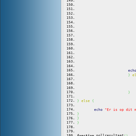
ech
}
e
}
}
else
{
echo
"Er is op dit 
}
}
}
 pollresultaat
function
(
)