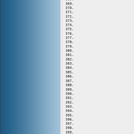
                           
                           
                           
                           