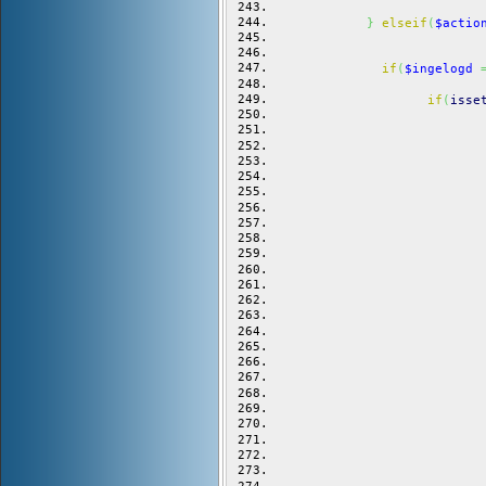
}
elseif
(
$actio
if
(
$ingelogd
if
(
isse