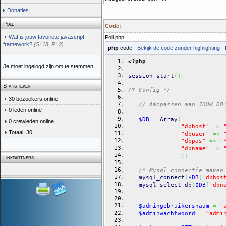
Donaties
Poll
Code:
Wat is jouw favoriete javascript
Poll.php
framework?
(
S: 18
,
R: 2
)
php
code -
Bekijk de code zonder highlighting
-
<?php
Je moet ingelogd zijn om te stemmen.
session_start
(
)
;
Statistieken
/* Config */
30 bezoekers online
// Aanpassen aan JOUW DB
0 leden online
$DB
=
Array
(
0 crewleden online
"dbhost"
=>
Totaal: 30
"dbuser"
=>
"dbpas"
=>
"
"dbname"
=>
)
;
Linkpartners
/* Mysql connectie maken
mysql_connect
(
$DB
[
'dbhos
mysql_select_db
(
$DB
[
'dbn
$admingebruikersnaam
=
"
$adminwachtwoord
=
"admi