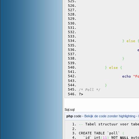
                           
                           
}
else
}
}
else
{
echo
"F
}
/* Poll */
?>
Sql.sql
php
code -
Bekijk de code zonder highlighting
-
 Tabel structuur voor tab
--
CREATE TABLE `poll` 
(
  `id` int
 NOT 
 aut
(
11
)
NULL