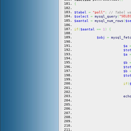
{
$tabel
=
"poll"
;
// Tabel w
"SELE
$select
=
mysql_query
(
$aantal
=
mysql_num_rows
(
$s
if
(
$aantal
==
1
)
{
$obj
=
mysql_fet
$a
$to
$a
$b
$to
$b
$to
if
(
ech