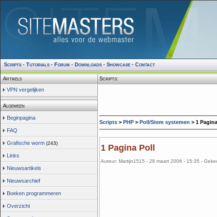
Scripts
-
Tutorials
-
Forum
-
Downloads
-
Showcase
-
Contact
Artikels
Scripts:
VPN vergelijken
Algemeen
Beginpagina
Scripts
>
PHP
>
Poll/Stem systemen
> 1 Pagina
FAQ
Grafische worm
(243)
1 Pagina Poll
Links
Auteur: Martijn1515 - 28 maart 2006 - 15:35 - Geke
Nieuwsartikels
Nieuwsarchief
Boeken programmeren
Overzicht