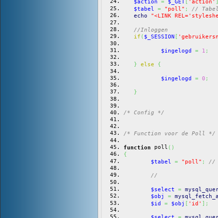
$action
=
$_GET
[
'action'
$tabel
=
"poll"
;
// Tabe
echo
"<LINK REL='stylesh
//Inloggen
if
(
$_SESSION
[
'gebruikers
$ingelogd
=
1
;
}
else
{
$ingelogd
=
0
;
}
/* Config */
/* Function voor de Poll */
 poll
function
(
)
{
$tabel
=
"poll"
;
//
//
$select
=
mysql_que
$obj
=
mysql_fetch_
$id
=
$obj
[
'id'
]
;
$select
=
mysql_que