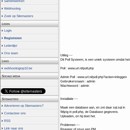
Samenwerken
Webhosting
Zoek op Sitemasters
Leden
Login
Registreren
Ledenlijst
Ons team
Uitleg ---
Dit Poll Systeem, is een uniek systeem omdat he
Links
Poll : www.url.nl/poll.php
webhostingtop10.be
Sociale media
Admin Poll : www.url.nl/poll.php?action=inloggen
Gebruikersnaam : admin
Wachtwoord : admin
Installatie ---
Sitemasters
Adverteren op Sitemasters?
Maak een database aan, en zet daar sql.sql in
Wijzig in poll.php, de Database gegevens.
Contacteer ons
Uploaden, en hij doet het.
RSS
Problemen ---
Link naar ons
Reageer of stuur een PM.