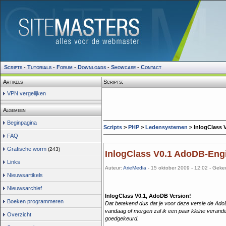
Scripts
-
Tutorials
-
Forum
-
Downloads
-
Showcase
-
Contact
Artikels
Scripts:
VPN vergelijken
Algemeen
Beginpagina
Scripts
>
PHP
>
Ledensystemen
> InlogClass 
FAQ
Grafische worm
(243)
InlogClass V0.1 AdoDB-Eng
Links
Auteur:
ArieMedia
- 15 oktober 2009 - 12:02 - Geke
Nieuwsartikels
Nieuwsarchief
InlogClass V0.1, AdoDB Version!
Boeken programmeren
Dat betekend dus dat je voor deze versie de Ad
vandaag of morgen zal ik een paar kleine verander
Overzicht
goedgekeurd.