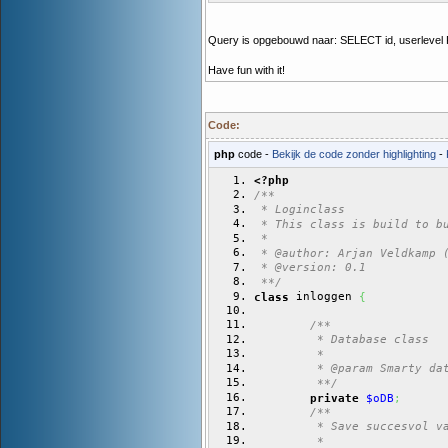
Query is opgebouwd naar: SELECT id, userlev
Have fun with it!
Code:
php
code -
Bekijk de code zonder highlighting
-
<?php
/**
 * Loginclass
 * This class is build to b
 * 
 * @author: Arjan Veldkamp 
 * @version: 0.1
 **/
 inloggen 
class
{
/**
	 * Database class
	 *
	 * @param Smarty da
	 **/
private
$oDB
;
/**
	 * Save succesvol v
	 *