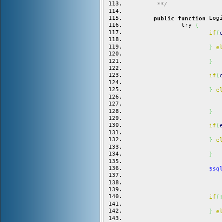
	 **/
 Log
public
function
		try 
{
if
(
}
e
}
if
(
}
e
}
if
(
}
e
}
$sq
if
(
}
e