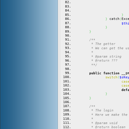
}
 catch
Exc
}
(
$th
}
}
/**
	 * The getter
	 * We can get the u
	 *
	 * @param string
	 * @return ???
	 **/
 __g
public
function
switch
(
$sKe
cas
cas
def
}
}
/**
	 * The login
	 * Here we make the
	 *
	 * @param void
	 * @return boolean