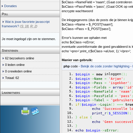
$oClass->NameField = 'naam'; (Gaat controleren o
Donaties
$oClass->PassFields = 'pass'; (Gaat OOK op veld
encrypte wachtwoord
Poll
De inloggegevens (dus de posts die je binnen krijg
Wat is jouw favoriete javascript
$oClass->Name = $_POST['naam'];
framework?
(
S: 18
,
R: 2
)
$oClass->Pass = $_POST['pass'];
Error's kunnen we ophalen met
Je moet ingelogd zijn om te stemmen.
echo $oClass->sError;
eventuele userinformatie die goed gevalideerd is 
Statistieken
echo '<pre>'.print_r($oClass->aUser, 1).'</pre>';
62 bezoekers online
Manier van gebruik:
0 leden online
php
code -
Bekijk de code zonder highlighting
-
0 crewleden online
 inloggen
$oLogin
=
new
(
)
;
Totaal: 62
$oLogin
->
Name
=
'Arjan'
;
$oLogin
->
Pass
=
'isgekker'
;
$oLogin
->
Fields
=
array
(
'id
$oLogin
->
NameField
=
'naam'
Linkpartners
$oLogin
->
PassField
=
'pass'
$oLogin
->
Tabel
=
'gebruiker
if
(
$oLogin
->
Login
(
)
===
tru
echo
'Succesvolle l
print_r
(
$_SESSION
)
;
}
else
{
echo
'Geen succesvo
}
echo
$oLogin
->
sError
;