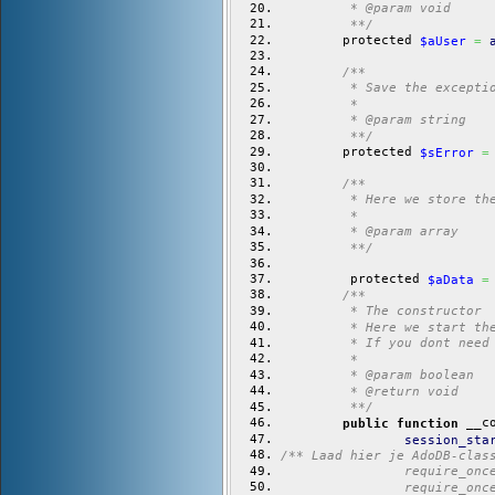
	 * @param void
	 **/
	protected 
$aUser
=
/**
	 * Save the excepti
	 *
	 * @param string
	 **/
	protected 
$sError
=
/**
	 * Here we store th
	 *
	 * @param array
	 **/
	 protected 
$aData
=
/**
	 * The constructor
	 * Here we start th
	 * If you dont need
	 *
	 * @param boolean
	 * @return void
	 **/
 __c
public
function
session_sta
/** Laad hier je AdoDB-clas
		require_on
		require_on