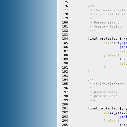
/**
	 * The passwordvali
	 * if succesfull we
	 * 
	 * @param string
	 * @return boolean
	 **/
	final protected 
fun
if
(
!
empty
(
$
$th
ret
}
else
{
			th
ret
}
}
/**
	 * Fieldsvalidator
	 *
	 * @param array
	 * @return void
	 **/
	final protected 
fun
if
(
is_array
$th
}
else
{
			th