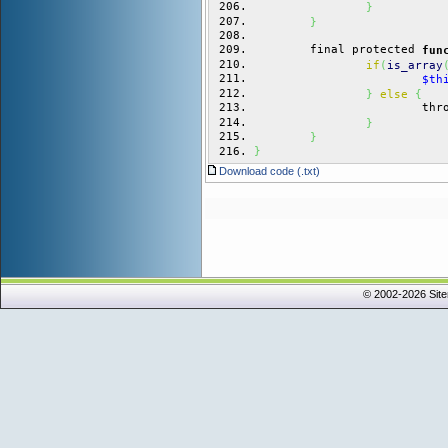
}
}
	final protected 
fun
if
(
is_array
$th
}
else
{
			th
}
}
}
Download code (.txt)
© 2002-2026 Sit