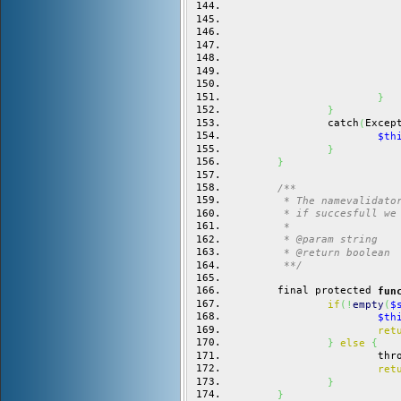
}
}
		catch
Excep
(
$th
}
}
/**
	 * The namevalidato
	 * if succesfull we
	 * 
	 * @param string
	 * @return boolean
	 **/
	final protected 
fun
if
(
!
empty
(
$
$th
ret
}
else
{
			th
ret
}
}