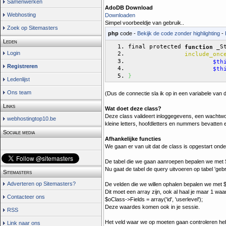
Samenwerken
AdoDB Download
Webhosting
Downloaden
Simpel voorbeeldje van gebruik..
Zoek op Sitemasters
php
code -
Bekijk de code zonder highlighting
-
Leden
final protected 
 _S
function
Login
include_onc
$th
Registreren
$th
}
Ledenlijst
Ons team
(Dus de connectie sla ik op in een variabele van 
Links
Wat doet deze class?
Deze class valideert inloggegevens, een wachtwo
webhostingtop10.be
kleine letters, hoofdletters en nummers bevatten e
Sociale media
Afhankelijke functies
We gaan er van uit dat de class is opgestart on
De tabel die we gaan aanroepen bepalen we met $
Nu gaat de tabel de query uitvoeren op tabel 'gebr
Sitemasters
Adverteren op Sitemasters?
De velden die we willen ophalen bepalen we met 
Dit moet een array zijn, ook al haal je maar 1 waa
Contacteer ons
$oClass->Fields = array('id', 'userlevel');
Deze waardes komen ook in je sessie.
RSS
Het veld waar we op moeten gaan controleren heb 
Link naar ons