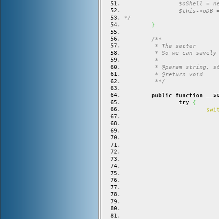
		$oShell = 
		$this->oDB
*/
}
/**
	 * The setter
	 * So we can savely
	 *
	 * @param string, s
	 * @return void
	 **/
 __s
public
function
		try 
{
swi