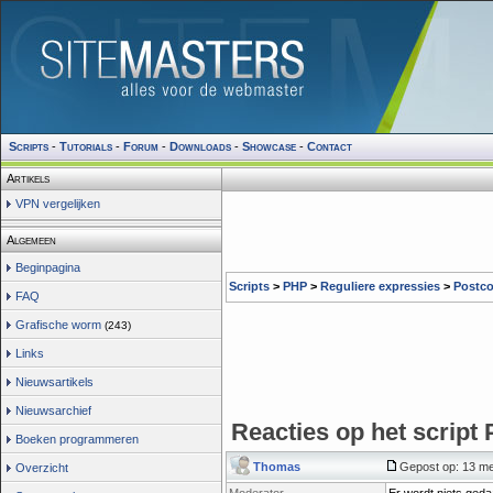
Scripts
-
Tutorials
-
Forum
-
Downloads
-
Showcase
-
Contact
Artikels
VPN vergelijken
Algemeen
Beginpagina
Scripts
>
PHP
>
Reguliere expressies
>
Postco
FAQ
Grafische worm
(243)
Links
Nieuwsartikels
Nieuwsarchief
Reacties op het script
Boeken programmeren
Thomas
Gepost op: 13 me
Overzicht