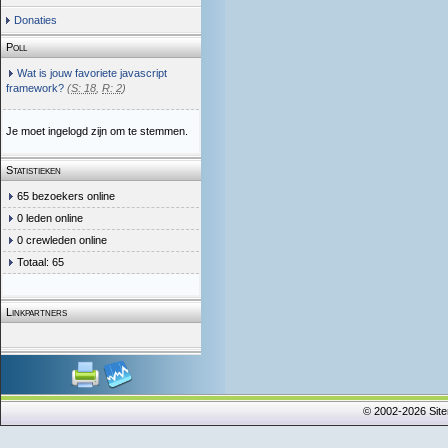
Donaties
Poll
Wat is jouw favoriete javascript
framework?
(
S: 18
,
R: 2
)
Je moet ingelogd zijn om te stemmen.
Statistieken
65 bezoekers online
0 leden online
0 crewleden online
Totaal: 65
Linkpartners
© 2002-2026 Sit