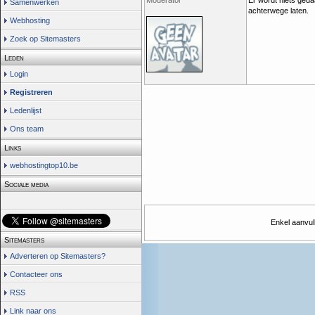
Moderator
Er wordt niets geda
Samenwerken
achterwege laten.
Webhosting
Zoek op Sitemasters
Leden
Login
Registreren
Ledenlijst
Ons team
Links
webhostingtop10.be
Sociale media
Enkel aanvul
Sitemasters
Adverteren op Sitemasters?
Contacteer ons
RSS
Link naar ons