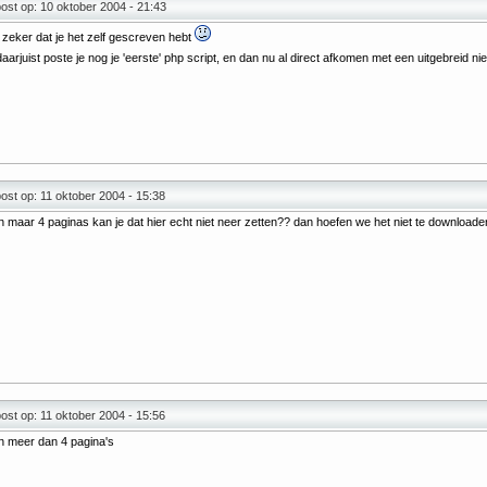
st op: 10 oktober 2004 - 21:43
 zeker dat je het zelf gescreven hebt
aarjuist poste je nog je 'eerste' php script, en dan nu al direct afkomen met een uitgebreid
st op: 11 oktober 2004 - 15:38
jn maar 4 paginas kan je dat hier echt niet neer zetten?? dan hoefen we het niet te download
st op: 11 oktober 2004 - 15:56
jn meer dan 4 pagina's