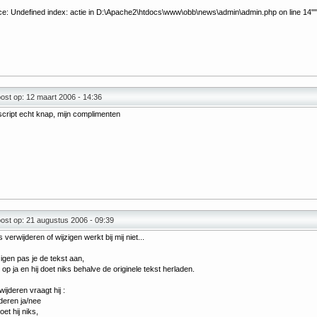
ce: Undefined index: actie in D:\Apache2\htdocs\www\obb\news\admin\admin.php on line 14"" 
st op: 12 maart 2006 - 14:36
cript echt knap, mijn complimenten
ost op: 21 augustus 2006 - 09:39
 verwijderen of wijzigen werkt bij mij niet...
jzigen pas je de tekst aan,
kt op ja en hij doet niks behalve de originele tekst herladen.
wijderen vraagt hij :
deren ja/nee
doet hij niks,