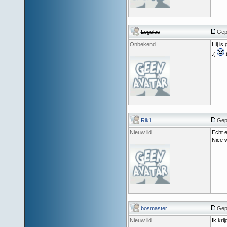
Legolas
Gepo
Onbekend
Hij is
:(
:
Rik1
Gepo
Nieuw lid
Echt e
Nice 
bosmaster
Gepo
Nieuw lid
Ik kri