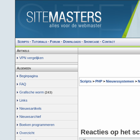
Scripts
-
Tutorials
-
Forum
-
Downloads
-
Showcase
-
Contact
Artikels
VPN vergelijken
Algemeen
Beginpagina
Scripts
>
PHP
>
Nieuwssystemen
>
N
FAQ
Grafische worm
(243)
Links
Nieuwsartikels
Nieuwsarchief
Boeken programmeren
Reacties op het s
Overzicht