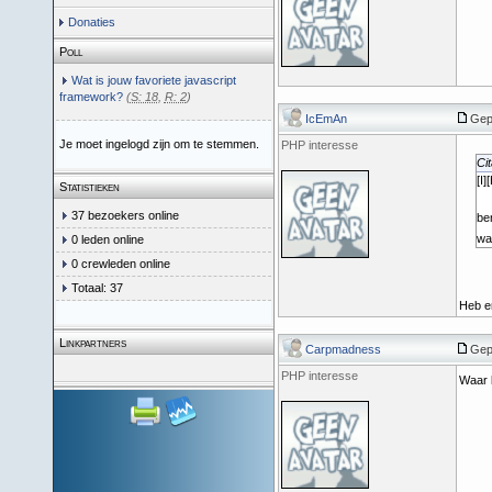
Donaties
Poll
Wat is jouw favoriete javascript
framework?
(
S: 18
,
R: 2
)
IcEmAn
Gepo
Je moet ingelogd zijn om te stemmen.
PHP interesse
Cit
[I]
Statistieken
37 bezoekers online
be
wa
0 leden online
0 crewleden online
Totaal: 37
Heb er
Linkpartners
Carpmadness
Gepo
PHP interesse
Waar k