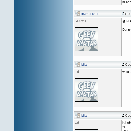
bij ne
markdekker
Gep
Nieuw lid
@ Ko
Dat pr
kilian
Gepo
Lid
weet 
kilian
Gepo
Lid
ik heb
?>