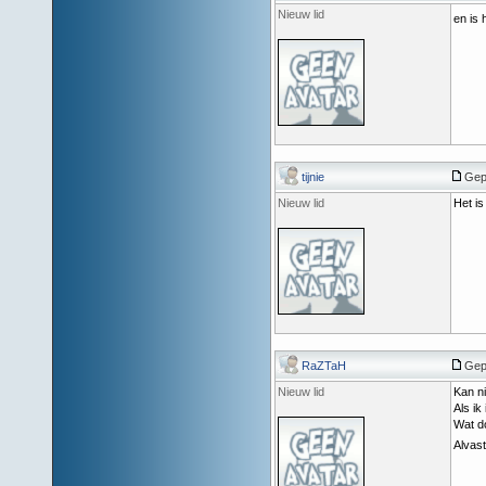
Nieuw lid
en is 
tijnie
Gepo
Nieuw lid
Het is
RaZTaH
Gepo
Nieuw lid
Kan ni
Als ik
Wat d
Alvast