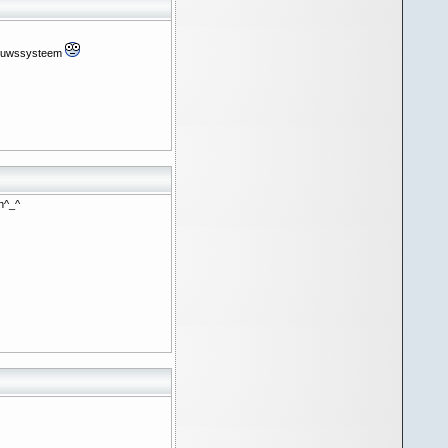
 nieuwssysteem
en^_^