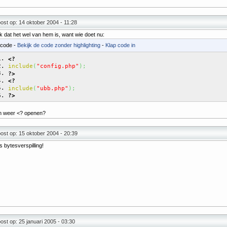
st op: 14 oktober 2004 - 11:28
k dat het wel van hem is, want wie doet nu:
code -
Bekijk de code zonder highlighting
-
Klap code in
<?
include
(
"config.php"
)
;
?>
<?
include
(
"ubb.php"
)
;
?>
n weer <? openen?
st op: 15 oktober 2004 - 20:39
s bytesverspilling!
st op: 25 januari 2005 - 03:30