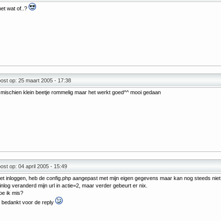
het wat of..?
st op: 25 maart 2005 - 17:38
 mischien klein beetje rommelig maar het werkt goed^^ mooi gedaan
st op: 04 april 2005 - 15:49
et inloggen, heb de config.php aangepast met mijn eigen gegevens maar kan nog steeds niet
 inlog veranderd mijn url in actie=2, maar verder gebeurt er nix.
oe ik mis?
 bedankt voor de reply