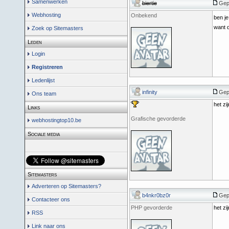
Samenwerken
biertie
Gepo
Webhosting
Onbekend
ben je
want d
Zoek op Sitemasters
Leden
Login
Registreren
Ledenlijst
infinity
Gepo
Ons team
het zi
Links
Grafische gevorderde
webhostingtop10.be
Sociale media
Sitemasters
Adverteren op Sitemasters?
b4nkr0bz0r
Gepo
Contacteer ons
PHP gevorderde
het zi
RSS
Link naar ons