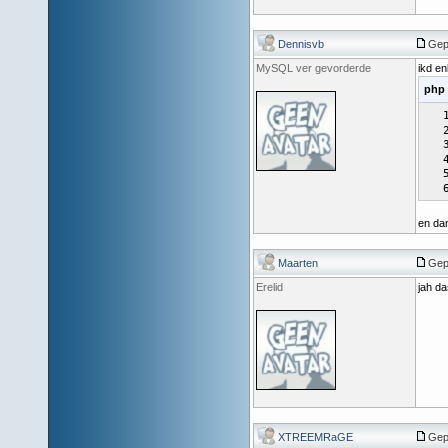
Dennisvb
Gepo
MySQL ver gevorderde
ikd en
php
en da
Maarten
Gepo
Erelid
jah da
XTREEMRaGE
Gepo