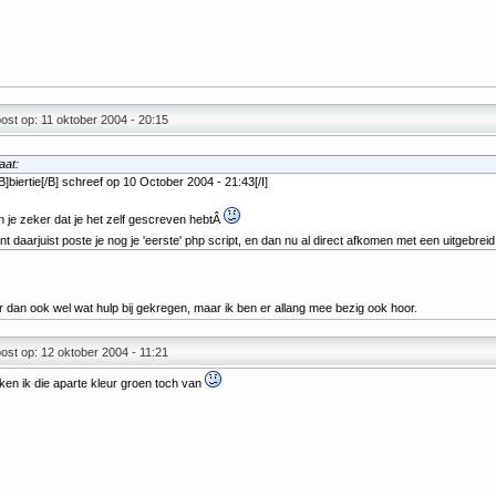
st op: 11 oktober 2004 - 20:15
aat:
[B]biertie[/B] schreef op 10 October 2004 - 21:43[/I]
n je zeker dat je het zelf gescreven hebtÂ
nt daarjuist poste je nog je 'eerste' php script, en dan nu al direct afkomen met een uitgebr
 dan ook wel wat hulp bij gekregen, maar ik ben er allang mee bezig ook hoor.
st op: 12 oktober 2004 - 11:21
en ik die aparte kleur groen toch van