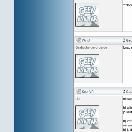
""Noti
WimJ
Gepo
Grafische gevorderde
knap s
KoenVR
Gep
Lid
nieuws
bij wi
je kli
bij ver
verwij
bij ja 