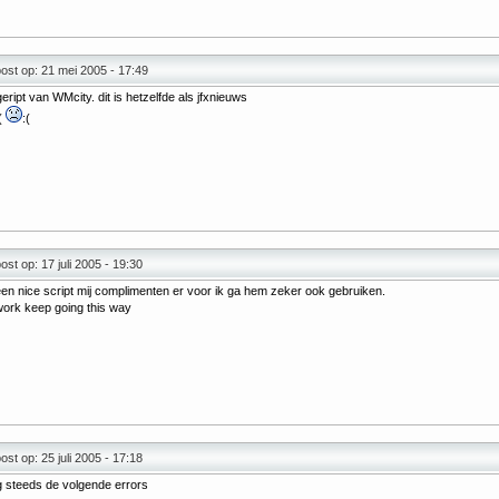
st op: 21 mei 2005 - 17:49
 geript van WMcity. dit is hetzelfde als jfxnieuws
(
:(
st op: 17 juli 2005 - 19:30
en nice script mij complimenten er voor ik ga hem zeker ook gebruiken.
work keep going this way
st op: 25 juli 2005 - 17:18
jg steeds de volgende errors