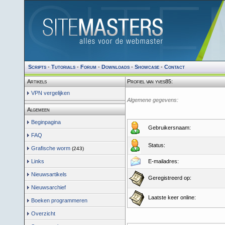
Scripts
-
Tutorials
-
Forum
-
Downloads
-
Showcase
-
Contact
Artikels
Profiel van yves85:
VPN vergelijken
Algemene gegevens:
Algemeen
Beginpagina
Gebruikersnaam:
FAQ
Status:
Grafische worm
(243)
Links
E-mailadres:
Nieuwsartikels
Geregistreerd op:
Nieuwsarchief
Laatste keer online:
Boeken programmeren
Overzicht