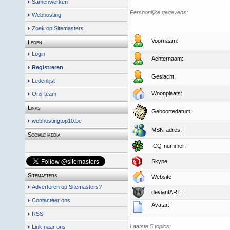
Samenwerken
Persoonlijke gegevens:
Webhosting
Zoek op Sitemasters
Voornaam:
Leden
Login
Achternaam:
Registreren
Geslacht:
Ledenlijst
Woonplaats:
Ons team
Links
Geboortedatum:
webhostingtop10.be
MSN-adres:
Sociale media
ICQ-nummer:
Skype:
Sitemasters
Website:
Adverteren op Sitemasters?
deviantART:
Contacteer ons
Avatar:
RSS
Laatste 5 topics:
Link naar ons