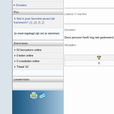
Donaties
Poll
Laatste 5 reacties:
Wat is jouw favoriete javascript
framework?
(
S: 18
,
R: 2
)
Donaties:
Je moet ingelogd zijn om te stemmen.
Deze persoon heeft nog niet gedoneerd.
Statistieken
Medailles:
52 bezoekers online
0 leden online
0 crewleden online
0
Totaal: 52
Linkpartners