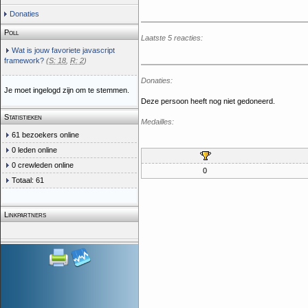
Donaties
Poll
Laatste 5 reacties:
Wat is jouw favoriete javascript
framework?
(
S: 18
,
R: 2
)
Donaties:
Je moet ingelogd zijn om te stemmen.
Deze persoon heeft nog niet gedoneerd.
Statistieken
Medailles:
61 bezoekers online
0 leden online
0 crewleden online
0
Totaal: 61
Linkpartners