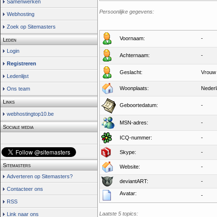
Samenwerken
Persoonlijke gegevens:
Webhosting
Zoek op Sitemasters
Voornaam:
-
Leden
Login
Achternaam:
-
Registreren
Geslacht:
Vrouw
Ledenlijst
Woonplaats:
Neder
Ons team
Links
Geboortedatum:
-
webhostingtop10.be
MSN-adres:
-
Sociale media
ICQ-nummer:
-
Skype:
-
Sitemasters
Website:
-
Adverteren op Sitemasters?
deviantART:
-
Contacteer ons
Avatar:
-
RSS
Laatste 5 topics:
Link naar ons