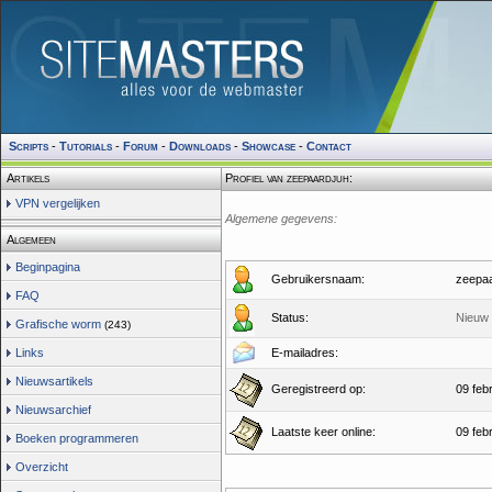
Scripts
-
Tutorials
-
Forum
-
Downloads
-
Showcase
-
Contact
Artikels
Profiel van zeepaardjuh:
VPN vergelijken
Algemene gegevens:
Algemeen
Beginpagina
Gebruikersnaam:
zeepaa
FAQ
Status:
Nieuw 
Grafische worm
(243)
Links
E-mailadres:
Nieuwsartikels
Geregistreerd op:
09 feb
Nieuwsarchief
Laatste keer online:
09 feb
Boeken programmeren
Overzicht