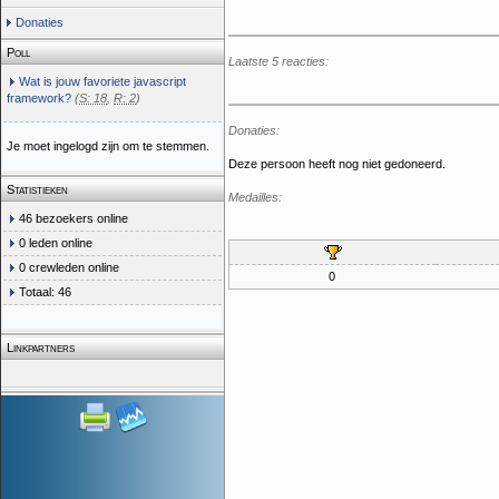
Donaties
Poll
Laatste 5 reacties:
Wat is jouw favoriete javascript
framework?
(
S: 18
,
R: 2
)
Donaties:
Je moet ingelogd zijn om te stemmen.
Deze persoon heeft nog niet gedoneerd.
Statistieken
Medailles:
46 bezoekers online
0 leden online
0 crewleden online
0
Totaal: 46
Linkpartners