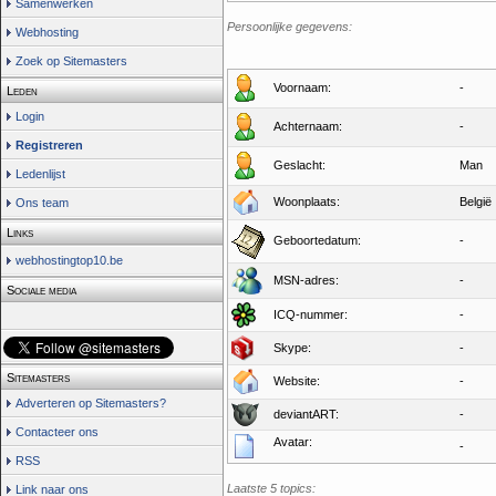
Samenwerken
Persoonlijke gegevens:
Webhosting
Zoek op Sitemasters
Voornaam:
-
Leden
Login
Achternaam:
-
Registreren
Geslacht:
Man
Ledenlijst
Woonplaats:
België
Ons team
Links
Geboortedatum:
-
webhostingtop10.be
MSN-adres:
-
Sociale media
ICQ-nummer:
-
Skype:
-
Sitemasters
Website:
-
Adverteren op Sitemasters?
deviantART:
-
Contacteer ons
Avatar:
-
RSS
Laatste 5 topics:
Link naar ons