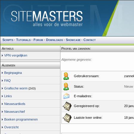
Scripts
-
Tutorials
-
Forum
-
Downloads
-
Showcase
-
Contact
Artikels
Profiel van zannekin:
VPN vergelijken
Algemene gegevens:
Algemeen
Beginpagina
Gebruikersnaam:
zannek
FAQ
Status:
Nieuw 
Grafische worm
(243)
Links
E-mailadres:
Nieuwsartikels
Geregistreerd op:
20 jan
Nieuwsarchief
Laatste keer online:
18 jan
Boeken programmeren
Overzicht