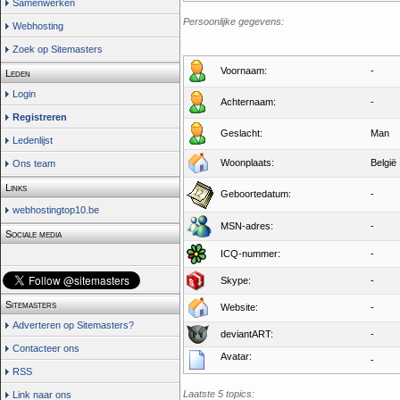
Samenwerken
Persoonlijke gegevens:
Webhosting
Zoek op Sitemasters
Voornaam:
-
Leden
Login
Achternaam:
-
Registreren
Geslacht:
Man
Ledenlijst
Woonplaats:
België
Ons team
Links
Geboortedatum:
-
webhostingtop10.be
MSN-adres:
-
Sociale media
ICQ-nummer:
-
Skype:
-
Sitemasters
Website:
-
Adverteren op Sitemasters?
deviantART:
-
Contacteer ons
Avatar:
-
RSS
Laatste 5 topics:
Link naar ons