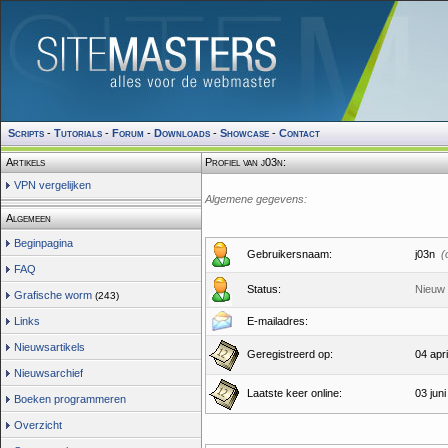
Scripts
-
Tutorials
-
Forum
-
Downloads
-
Showcase
-
Contact
Artikels
Profiel van j03n:
VPN vergelijken
Algemene gegevens:
Algemeen
Beginpagina
Gebruikersnaam:
j03n
(
FAQ
Status:
Nieuw 
Grafische worm
(243)
Links
E-mailadres:
Nieuwsartikels
Geregistreerd op:
04 apri
Nieuwsarchief
Laatste keer online:
03 jun
Boeken programmeren
Overzicht