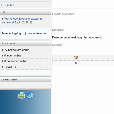
Donaties
Poll
Laatste 5 reacties:
Wat is jouw favoriete javascript
framework?
(
S: 18
,
R: 2
)
Donaties:
Je moet ingelogd zijn om te stemmen.
Deze persoon heeft nog niet gedoneerd.
Statistieken
Medailles:
77 bezoekers online
0 leden online
0 crewleden online
0
Totaal: 77
Linkpartners