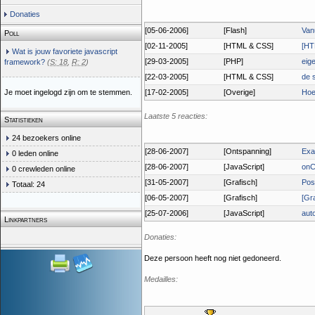
Donaties
[05-06-2006]
[Flash]
Van
Poll
[02-11-2005]
[HTML & CSS]
[HT
Wat is jouw favoriete javascript
[29-03-2005]
[PHP]
eig
framework?
(
S: 18
,
R: 2
)
[22-03-2005]
[HTML & CSS]
de s
Je moet ingelogd zijn om te stemmen.
[17-02-2005]
[Overige]
Hoe 
Laatste 5 reacties:
Statistieken
24 bezoekers online
[28-06-2007]
[Ontspanning]
Exa
0 leden online
[28-06-2007]
[JavaScript]
onC
0 crewleden online
[31-05-2007]
[Grafisch]
Pos
Totaal: 24
[06-05-2007]
[Grafisch]
[Gr
[25-07-2006]
[JavaScript]
aut
Linkpartners
Donaties:
Deze persoon heeft nog niet gedoneerd.
Medailles: