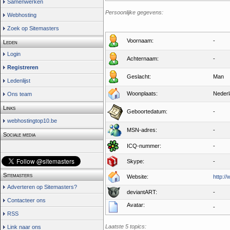
Samenwerken
Persoonlijke gegevens:
Webhosting
Zoek op Sitemasters
Voornaam:
-
Leden
Login
Achternaam:
-
Registreren
Geslacht:
Man
Ledenlijst
Woonplaats:
Neder
Ons team
Links
Geboortedatum:
-
webhostingtop10.be
MSN-adres:
-
Sociale media
ICQ-nummer:
-
Skype:
-
Sitemasters
Website:
http:/
Adverteren op Sitemasters?
deviantART:
-
Contacteer ons
Avatar:
-
RSS
Laatste 5 topics:
Link naar ons