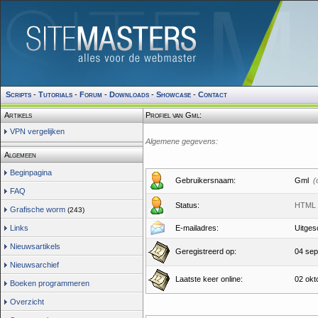
Scripts
-
Tutorials
-
Forum
-
Downloads
-
Showcase
-
Contact
Artikels
Profiel van Gml:
VPN vergelijken
Algemene gegevens:
Algemeen
Beginpagina
Gebruikersnaam:
Gml
(
FAQ
Status:
HTML 
Grafische worm
(243)
Links
E-mailadres:
Uitges
Nieuwsartikels
Geregistreerd op:
04 sep
Nieuwsarchief
Laatste keer online:
02 okt
Boeken programmeren
Overzicht