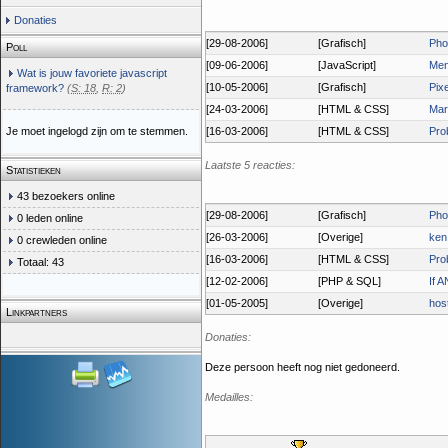
Donaties
[29-08-2006]
[Grafisch]
Pho
Poll
[09-06-2006]
[JavaScript]
Men
Wat is jouw favoriete javascript
[10-05-2006]
[Grafisch]
Pixe
framework?
(
S: 18
,
R: 2
)
[24-03-2006]
[HTML & CSS]
Mar
Je moet ingelogd zijn om te stemmen.
[16-03-2006]
[HTML & CSS]
Pro
Laatste 5 reacties:
Statistieken
43 bezoekers online
[29-08-2006]
[Grafisch]
Pho
0 leden online
[26-03-2006]
[Overige]
ken
0 crewleden online
[16-03-2006]
[HTML & CSS]
Pro
Totaal: 43
[12-02-2006]
[PHP & SQL]
If 
[01-05-2005]
[Overige]
hos
Linkpartners
Donaties:
Deze persoon heeft nog niet gedoneerd.
Medailles: