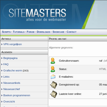
Scripts
-
Tutorials
-
Forum
-
Downloads
-
Showcase
-
Contact
Artikels
Profiel van raf:
VPN vergelijken
Algemene gegevens:
Algemeen
Beginpagina
Gebruikersnaam:
raf
(of
FAQ
Status:
HTML 
Grafische worm
(243)
Links
E-mailadres:
Nieuwsartikels
Geregistreerd op:
05 maa
Nieuwsarchief
Laatste keer online:
27 jun
Boeken programmeren
Overzicht