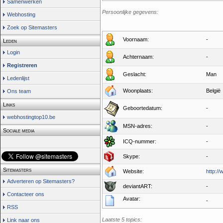
Samenwerken
Persoonlijke gegevens:
Webhosting
Zoek op Sitemasters
Voornaam:
-
Leden
Login
Achternaam:
-
Registreren
Geslacht:
Man
Ledenlijst
Woonplaats:
België
Ons team
Links
Geboortedatum:
-
webhostingtop10.be
MSN-adres:
-
Sociale media
ICQ-nummer:
-
Skype:
-
Sitemasters
Website:
http:/
Adverteren op Sitemasters?
deviantART:
-
Contacteer ons
Avatar:
-
RSS
Laatste 5 topics:
Link naar ons