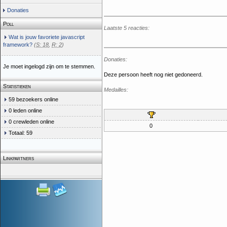
Donaties
Poll
Laatste 5 reacties:
Wat is jouw favoriete javascript
framework?
(
S: 18
,
R: 2
)
Donaties:
Je moet ingelogd zijn om te stemmen.
Deze persoon heeft nog niet gedoneerd.
Statistieken
Medailles:
59 bezoekers online
0 leden online
0 crewleden online
0
Totaal: 59
Linkpartners