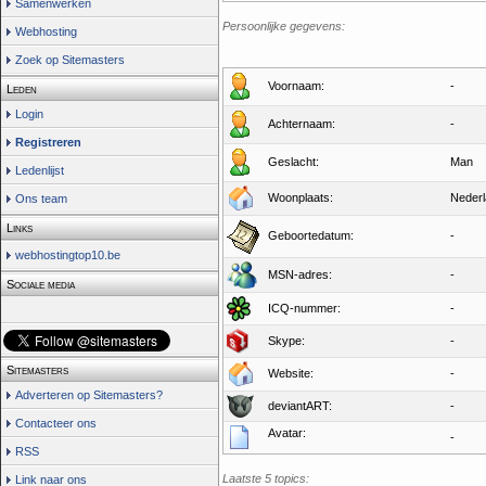
Samenwerken
Persoonlijke gegevens:
Webhosting
Zoek op Sitemasters
Voornaam:
-
Leden
Login
Achternaam:
-
Registreren
Geslacht:
Man
Ledenlijst
Woonplaats:
Neder
Ons team
Links
Geboortedatum:
-
webhostingtop10.be
MSN-adres:
-
Sociale media
ICQ-nummer:
-
Skype:
-
Sitemasters
Website:
-
Adverteren op Sitemasters?
deviantART:
-
Contacteer ons
Avatar:
-
RSS
Laatste 5 topics:
Link naar ons