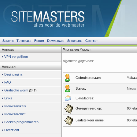
Scripts
-
Tutorials
-
Forum
-
Downloads
-
Showcase
-
Contact
Artikels
Profiel van Yaikaar:
VPN vergelijken
Algemene gegevens:
Algemeen
Beginpagina
Gebruikersnaam:
Yaikaa
FAQ
Status:
Nieuw 
Grafische worm
(243)
Links
E-mailadres:
Nieuwsartikels
Geregistreerd op:
06 feb
Nieuwsarchief
Laatste keer online:
06 feb
Boeken programmeren
Overzicht