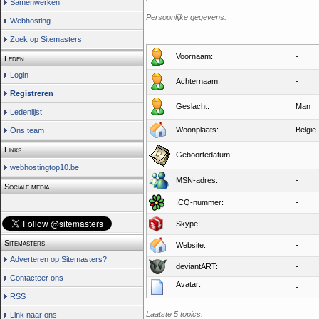
Samenwerken
Persoonlijke gegevens:
Webhosting
Zoek op Sitemasters
Voornaam:
-
Leden
Login
Achternaam:
-
Registreren
Geslacht:
Man
Ledenlijst
Woonplaats:
België
Ons team
Links
Geboortedatum:
-
webhostingtop10.be
MSN-adres:
-
Sociale media
ICQ-nummer:
-
Skype:
-
Sitemasters
Website:
-
Adverteren op Sitemasters?
deviantART:
-
Contacteer ons
Avatar:
-
RSS
Laatste 5 topics:
Link naar ons