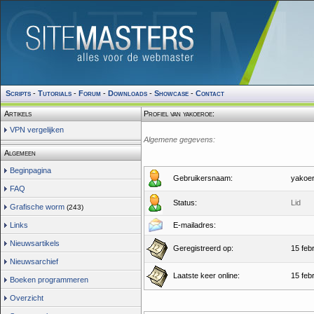
Scripts
-
Tutorials
-
Forum
-
Downloads
-
Showcase
-
Contact
Artikels
Profiel van yakoeroe:
VPN vergelijken
Algemene gegevens:
Algemeen
Beginpagina
Gebruikersnaam:
yakoe
FAQ
Status:
Lid
Grafische worm
(243)
Links
E-mailadres:
Nieuwsartikels
Geregistreerd op:
15 feb
Nieuwsarchief
Laatste keer online:
15 feb
Boeken programmeren
Overzicht