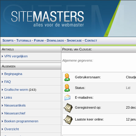
Scripts
-
Tutorials
-
Forum
-
Downloads
-
Showcase
-
Contact
Artikels
Profiel van Cloudje:
VPN vergelijken
Algemene gegevens:
Algemeen
Beginpagina
Gebruikersnaam:
Cloudj
FAQ
Status:
Lid
Grafische worm
(243)
Links
E-mailadres:
Nieuwsartikels
Geregistreerd op:
23 dec
Nieuwsarchief
Laatste keer online:
12 jan
Boeken programmeren
Overzicht