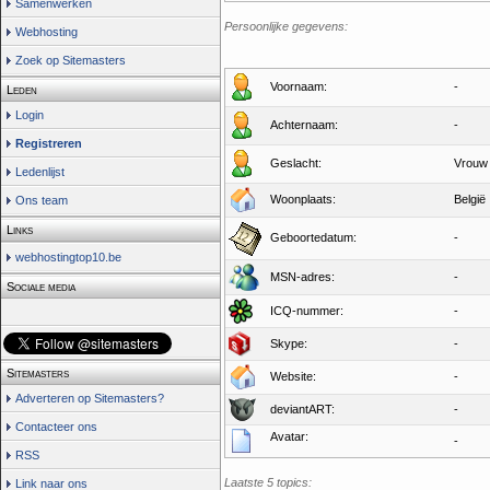
Samenwerken
Persoonlijke gegevens:
Webhosting
Zoek op Sitemasters
Voornaam:
-
Leden
Login
Achternaam:
-
Registreren
Geslacht:
Vrouw
Ledenlijst
Woonplaats:
België
Ons team
Links
Geboortedatum:
-
webhostingtop10.be
MSN-adres:
-
Sociale media
ICQ-nummer:
-
Skype:
-
Sitemasters
Website:
-
Adverteren op Sitemasters?
deviantART:
-
Contacteer ons
Avatar:
-
RSS
Laatste 5 topics:
Link naar ons