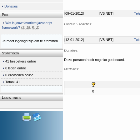
Donaties
[09-01-2012]
[VB.NET]
Tele
Poll
Wat is jouw favoriete javascript
Laatste 5 reacties:
framework?
(
S: 18
,
R: 2
)
[12-01-2012]
[VB.NET]
Tele
Je moet ingelogd zijn om te stemmen.
Donaties:
Statistieken
Deze persoon heeft nog niet gedoneerd.
41 bezoekers online
0 leden online
Medailles:
0 crewleden online
Totaal: 41
0
Linkpartners