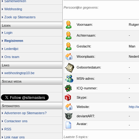
Samenwerken
Persoonlijke gegevens:
Webhosting
Zoek op Sitemasters
Voornaam:
Rutger
Leden
Login
Achternaam:
-
Registreren
Geslacht:
Man
Ledenlijst
Woonplaats:
Neder
Ons team
Links
Geboortedatum:
-
webhostingtop10.be
MSN-adres:
-
Sociale media
ICQ-nummer:
-
Skype:
-
Sitemasters
Website:
http:/
Adverteren op Sitemasters?
deviantART:
-
Contacteer ons
Avatar:
-
RSS
Laatste 5 topics:
Link naar ons