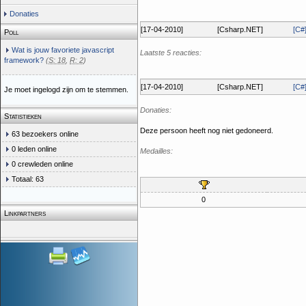
Donaties
[17-04-2010]
[Csharp.NET]
[C#
Poll
Wat is jouw favoriete javascript
Laatste 5 reacties:
framework?
(
S: 18
,
R: 2
)
[17-04-2010]
[Csharp.NET]
[C#
Je moet ingelogd zijn om te stemmen.
Donaties:
Statistieken
Deze persoon heeft nog niet gedoneerd.
63 bezoekers online
0 leden online
Medailles:
0 crewleden online
Totaal: 63
0
Linkpartners