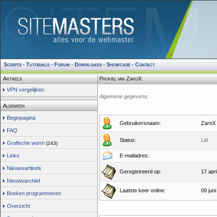
Scripts
-
Tutorials
-
Forum
-
Downloads
-
Showcase
-
Contact
Artikels
Profiel van ZaroX:
VPN vergelijken
Algemene gegevens:
Algemeen
Beginpagina
Gebruikersnaam:
ZaroX
FAQ
Status:
Lid
Grafische worm
(243)
Links
E-mailadres:
Nieuwsartikels
Geregistreerd op:
17 apri
Nieuwsarchief
Laatste keer online:
09 jun
Boeken programmeren
Overzicht