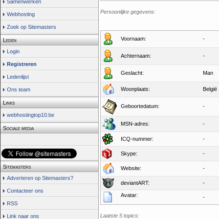
Samenwerken
Persoonlijke gegevens:
Webhosting
Zoek op Sitemasters
Voornaam:
-
Leden
Login
Achternaam:
-
Registreren
Geslacht:
Man
Ledenlijst
Woonplaats:
België
Ons team
Links
Geboortedatum:
-
webhostingtop10.be
MSN-adres:
-
Sociale media
ICQ-nummer:
-
Skype:
-
Sitemasters
Website:
-
Adverteren op Sitemasters?
deviantART:
-
Contacteer ons
Avatar:
-
RSS
Laatste 5 topics:
Link naar ons