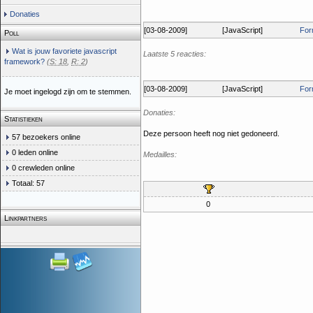
Donaties
[03-08-2009]
[JavaScript]
For
Poll
Wat is jouw favoriete javascript
Laatste 5 reacties:
framework?
(
S: 18
,
R: 2
)
[03-08-2009]
[JavaScript]
For
Je moet ingelogd zijn om te stemmen.
Donaties:
Statistieken
Deze persoon heeft nog niet gedoneerd.
57 bezoekers online
0 leden online
Medailles:
0 crewleden online
Totaal: 57
0
Linkpartners