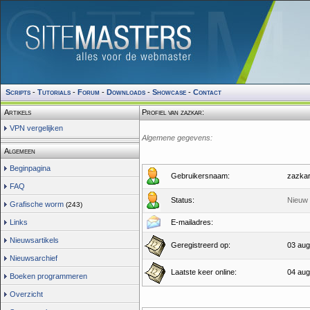
Scripts
-
Tutorials
-
Forum
-
Downloads
-
Showcase
-
Contact
Artikels
Profiel van zazkar:
VPN vergelijken
Algemene gegevens:
Algemeen
Beginpagina
Gebruikersnaam:
zazka
FAQ
Status:
Nieuw 
Grafische worm
(243)
Links
E-mailadres:
Nieuwsartikels
Geregistreerd op:
03 aug
Nieuwsarchief
Laatste keer online:
04 aug
Boeken programmeren
Overzicht