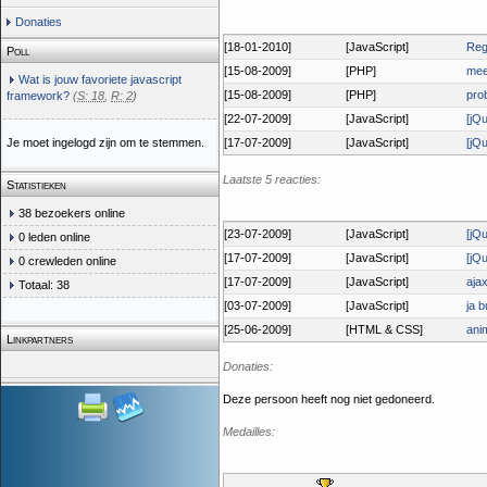
Donaties
[18-01-2010]
[JavaScript]
Reg
Poll
[15-08-2009]
[PHP]
mee
Wat is jouw favoriete javascript
[15-08-2009]
[PHP]
pro
framework?
(
S: 18
,
R: 2
)
[22-07-2009]
[JavaScript]
[jQu
Je moet ingelogd zijn om te stemmen.
[17-07-2009]
[JavaScript]
[jQ
Laatste 5 reacties:
Statistieken
38 bezoekers online
[23-07-2009]
[JavaScript]
[jQu
0 leden online
[17-07-2009]
[JavaScript]
[jQ
0 crewleden online
[17-07-2009]
[JavaScript]
aja
Totaal: 38
[03-07-2009]
[JavaScript]
ja b
[25-06-2009]
[HTML & CSS]
ani
Linkpartners
Donaties:
Deze persoon heeft nog niet gedoneerd.
Medailles: