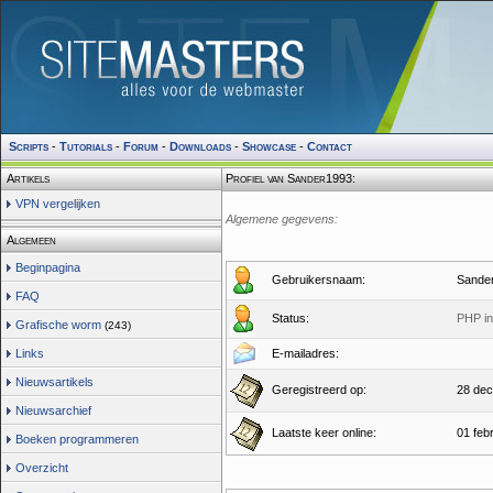
Scripts
-
Tutorials
-
Forum
-
Downloads
-
Showcase
-
Contact
Artikels
Profiel van Sander1993:
VPN vergelijken
Algemene gegevens:
Algemeen
Beginpagina
Gebruikersnaam:
Sande
FAQ
Status:
PHP in
Grafische worm
(243)
Links
E-mailadres:
Nieuwsartikels
Geregistreerd op:
28 dec
Nieuwsarchief
Laatste keer online:
01 feb
Boeken programmeren
Overzicht