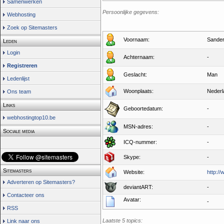
Samenwerken
Persoonlijke gegevens:
Webhosting
Zoek op Sitemasters
Voornaam:
Sande
Leden
Login
Achternaam:
-
Registreren
Geslacht:
Man
Ledenlijst
Woonplaats:
Nederl
Ons team
Links
Geboortedatum:
-
webhostingtop10.be
MSN-adres:
-
Sociale media
ICQ-nummer:
-
Skype:
-
Sitemasters
Website:
http://
Adverteren op Sitemasters?
deviantART:
-
Contacteer ons
Avatar:
-
RSS
Laatste 5 topics:
Link naar ons