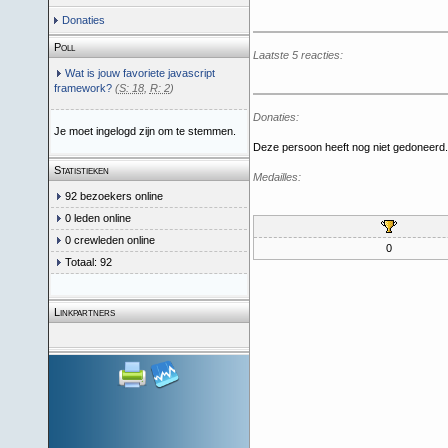
Donaties
Poll
Laatste 5 reacties:
Wat is jouw favoriete javascript
framework?
(
S: 18
,
R: 2
)
Donaties:
Je moet ingelogd zijn om te stemmen.
Deze persoon heeft nog niet gedoneerd.
Statistieken
Medailles:
92 bezoekers online
0 leden online
0 crewleden online
0
Totaal: 92
Linkpartners