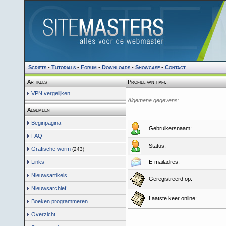
Scripts
-
Tutorials
-
Forum
-
Downloads
-
Showcase
-
Contact
Artikels
Profiel van hafi:
VPN vergelijken
Algemene gegevens:
Algemeen
Beginpagina
Gebruikersnaam:
FAQ
Status:
Grafische worm
(243)
Links
E-mailadres:
Nieuwsartikels
Geregistreerd op:
Nieuwsarchief
Laatste keer online:
Boeken programmeren
Overzicht