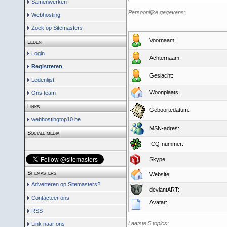
Samenwerken
Persoonlijke gegevens:
Webhosting
Zoek op Sitemasters
Voornaam:
Leden
Login
Achternaam:
Registreren
Geslacht:
Ledenlijst
Woonplaats:
Ons team
Links
Geboortedatum:
webhostingtop10.be
MSN-adres:
Sociale media
ICQ-nummer:
Skype:
Sitemasters
Website:
Adverteren op Sitemasters?
deviantART:
Contacteer ons
Avatar:
RSS
Laatste 5 topics:
Link naar ons