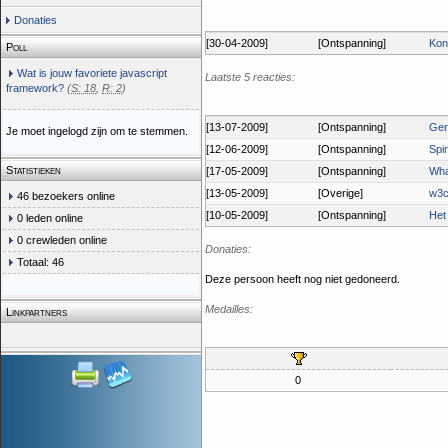
Donaties
[30-04-2009]
[Ontspanning]
Kon
Poll
Wat is jouw favoriete javascript
Laatste 5 reacties:
framework?
(
S: 18
,
R: 2
)
[13-07-2009]
[Ontspanning]
Ger
Je moet ingelogd zijn om te stemmen.
[12-06-2009]
[Ontspanning]
Spin
Statistieken
[17-05-2009]
[Ontspanning]
Wha
[13-05-2009]
[Overige]
w3c
46 bezoekers online
[10-05-2009]
[Ontspanning]
Het 
0 leden online
0 crewleden online
Donaties:
Totaal: 46
Deze persoon heeft nog niet gedoneerd.
Medailles:
Linkpartners
0