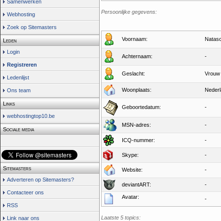
Samenwerken
Persoonlijke gegevens:
Webhosting
Zoek op Sitemasters
Voornaam:
Natas
Leden
Login
Achternaam:
-
Registreren
Geslacht:
Vrouw
Ledenlijst
Woonplaats:
Neder
Ons team
Links
Geboortedatum:
-
webhostingtop10.be
MSN-adres:
-
Sociale media
ICQ-nummer:
-
Skype:
-
Sitemasters
Website:
-
Adverteren op Sitemasters?
deviantART:
-
Contacteer ons
Avatar:
-
RSS
Laatste 5 topics:
Link naar ons