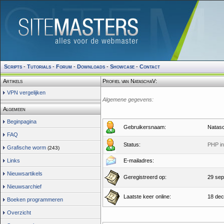
Scripts
-
Tutorials
-
Forum
-
Downloads
-
Showcase
-
Contact
Artikels
Profiel van NataschaV:
VPN vergelijken
Algemene gegevens:
Algemeen
Beginpagina
Gebruikersnaam:
Natas
FAQ
Status:
PHP in
Grafische worm
(243)
Links
E-mailadres:
Nieuwsartikels
Geregistreerd op:
29 sep
Nieuwsarchief
Laatste keer online:
18 dec
Boeken programmeren
Overzicht