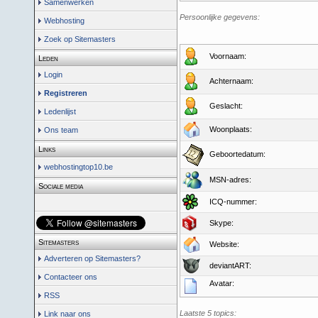
Samenwerken
Persoonlijke gegevens:
Webhosting
Zoek op Sitemasters
Voornaam:
Leden
Login
Achternaam:
Registreren
Geslacht:
Ledenlijst
Woonplaats:
Ons team
Links
Geboortedatum:
webhostingtop10.be
MSN-adres:
Sociale media
ICQ-nummer:
Skype:
Sitemasters
Website:
Adverteren op Sitemasters?
deviantART:
Contacteer ons
Avatar:
RSS
Laatste 5 topics:
Link naar ons