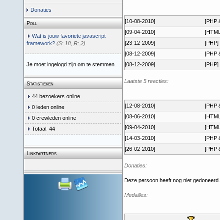
Donaties
[10-08-2010]
[PHP 
Poll
[09-04-2010]
[HTML
Wat is jouw favoriete javascript
[23-12-2009]
[PHP]
framework?
(
S: 18
,
R: 2
)
[08-12-2009]
[PHP 
Je moet ingelogd zijn om te stemmen.
[08-12-2009]
[PHP]
Laatste 5 reacties:
Statistieken
44 bezoekers online
[12-08-2010]
[PHP 
0 leden online
[08-06-2010]
[HTML
0 crewleden online
[09-04-2010]
[HTML
Totaal: 44
[14-03-2010]
[PHP 
[26-02-2010]
[PHP 
Linkpartners
Donaties:
Deze persoon heeft nog niet gedoneerd.
Medailles: