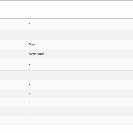
-
-
Man
Nederland
-
-
-
-
-
-
-