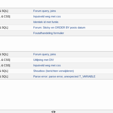
& SQL]
Forum query, joins
 & CSS]
Inputveld weg met css
Identiek id met funtie.
& SQL]
Forum: Sticky en ORDER BY posts datum
Foutafhandeling formulier
& SQL]
Forum query, joins
 & CSS]
Uitlijning met DIV
 & CSS]
Inputveld weg met css
& SQL]
Shoutbox (berichten verwijderen)
& SQL]
Parse error: parse error, unexpected T_VARIABLE