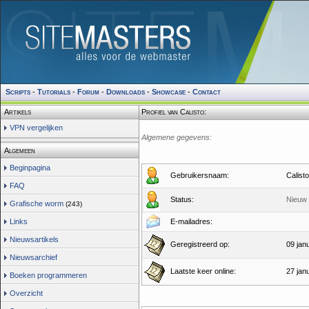
Scripts
-
Tutorials
-
Forum
-
Downloads
-
Showcase
-
Contact
Artikels
Profiel van Calisto:
VPN vergelijken
Algemene gegevens:
Algemeen
Beginpagina
Gebruikersnaam:
Calisto
FAQ
Status:
Nieuw 
Grafische worm
(243)
Links
E-mailadres:
Nieuwsartikels
Geregistreerd op:
09 jan
Nieuwsarchief
Laatste keer online:
27 jan
Boeken programmeren
Overzicht