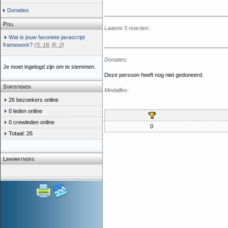
Donaties
Poll
Laatste 5 reacties:
Wat is jouw favoriete javascript
framework?
(
S: 18
,
R: 2
)
Donaties:
Je moet ingelogd zijn om te stemmen.
Deze persoon heeft nog niet gedoneerd.
Statistieken
Medailles:
26 bezoekers online
0 leden online
0 crewleden online
0
Totaal: 26
Linkpartners