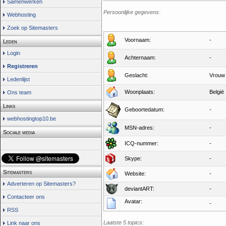
Samenwerken
Persoonlijke gegevens:
Webhosting
Zoek op Sitemasters
Voornaam:
-
Leden
Login
Achternaam:
-
Registreren
Geslacht:
Vrouw
Ledenlijst
Woonplaats:
België
Ons team
Links
Geboortedatum:
-
webhostingtop10.be
MSN-adres:
-
Sociale media
ICQ-nummer:
-
Skype:
-
Sitemasters
Website:
-
Adverteren op Sitemasters?
deviantART:
-
Contacteer ons
Avatar:
-
RSS
Laatste 5 topics:
Link naar ons