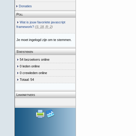
Donaties
Poll
Wat is jouw favoriete javascript
framework?
(
S: 18
,
R: 2
)
Je moet ingelogd zijn om te stemmen.
Statistieken
54 bezoekers online
0 leden online
0 crewleden online
Totaal: 54
Linkpartners