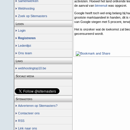
Samenwerken
activisten. Hoewel het land ontkende l
de aanval van
binnenuit
was opgezet.
Webhosting
Google heeft toch wel enig belang bij ha
Zoek op Sitemasters
grootste marktaandeel in handen, dit is
van Google stegen met 5 procent, terwij
Leden
Het is onzeker wat de toekomst zal bie
Login
gecensureerd wordt.
Registreren
Ledenlijst
Ons team
Links
webhostingtop10.be
Sociale media
Sitemasters
Adverteren op Sitemasters?
Contacteer ons
RSS
Link naar ons