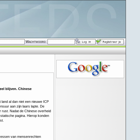
Wachtwoord:
eel blijven. Chinese
 land al dan niet een nieuwe ICP
suur aan zijn laars lapte. De
 rust. Nadat de Chinese overheid
 statische pagina. Hierop konden
st.
 adressen van mensenrechten