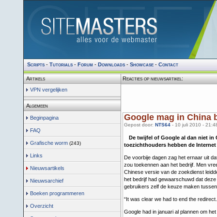
Scripts
-
Tutorials
-
Forum
-
Downloads
-
Showcase
-
Contact
Artikels
Reacties op nieuwsartikel:
VPN vergelijken
Algemeen
Google mag in China b
Beginpagina
Gepost door:
NTS64
- 10 juli 2010 - 21:4
FAQ
De twijfel of Google al dan niet in
Grafische worm
(243)
toezichthouders hebben de Internet C
Links
De voorbije dagen zag het ernaar uit d
zou toekennen aan het bedrijf. Men vre
Nieuwsartikels
Chinese versie van de zoekdienst leid
het bedrijf had gewaarschuwd dat deze 
Nieuwsarchief
gebruikers zelf de keuze maken tussen
Boeken programmeren
“It was clear we had to end the redirect
Overzicht
Google had in januari al plannen om he