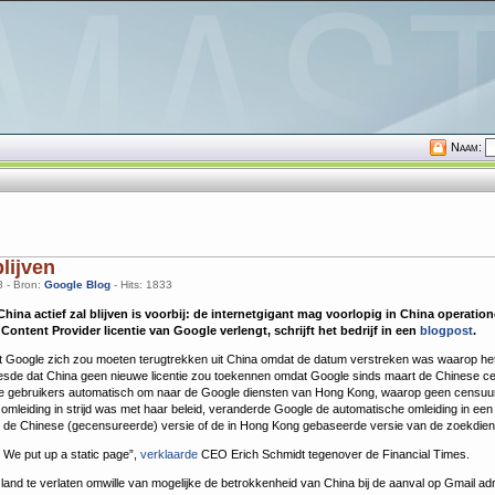
Naam:
lijven
8 - Bron:
Google Blog
- Hits: 1833
 China actief zal blijven is voorbij: de internetgigant mag voorlopig in China operation
ontent Provider licentie van Google verlengt, schrijft het bedrijf in een
blogpost
.
at Google zich zou moeten terugtrekken uit China omdat de datum verstreken was waarop het
esde dat China geen nieuwe licentie zou toekennen omdat Google sinds maart de Chinese cen
de gebruikers automatisch om naar de Google diensten van Hong Kong, waarop geen censuur
omleiding in strijd was met haar beleid, veranderde Google de automatische omleiding in een
 de Chinese (gecensureerde) versie of de in Hong Kong gebaseerde versie van de zoekdien
. We put up a static page”,
verklaarde
CEO Erich Schmidt tegenover de Financial Times.
t land te verlaten omwille van mogelijke de betrokkenheid van China bij de aanval op Gmail