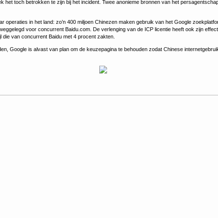
eek het toch betrokken te zijn bij het incident. Twee anonieme bronnen van het persagentsc
ar operaties in het land: zo’n 400 miljoen Chinezen maken gebruik van het Google zoekplatform
 weggelegd voor concurrent Baidu.com. De verlenging van de ICP licentie heeft ook zijn effe
l die van concurrent Baidu met 4 procent zakten.
den, Google is alvast van plan om de keuzepagina te behouden zodat Chinese internetgebrui