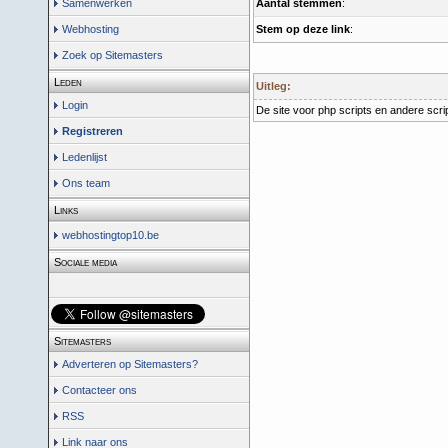
Aantal stemmen
:
Samenwerken
Stem op deze link
:
Webhosting
Zoek op Sitemasters
Leden
Uitleg:
Login
De site voor php scripts en andere scrip
Registreren
Ledenlijst
Ons team
Links
webhostingtop10.be
Sociale media
Sitemasters
Adverteren op Sitemasters?
Contacteer ons
RSS
Link naar ons