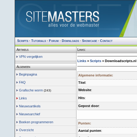
Scripts
-
Tutorials
-
Forum
-
Downloads
-
Showcase
-
Contact
Artikels
Links:
VPN vergelijken
Links
>
Scripts
> Downloadscripts.nl
Algemeen
Beginpagina
Algemene informatie:
FAQ
Titel
:
Website
:
Grafische worm
(243)
Hits
:
Links
Gepost door
:
Nieuwsartikels
Nieuwsarchief
Boeken programmeren
Punten:
Overzicht
Aantal punten
: