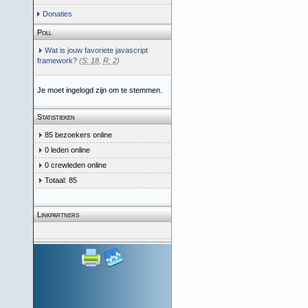
Donaties
Poll
Wat is jouw favoriete javascript
framework?
(
S: 18
,
R: 2
)
Je moet ingelogd zijn om te stemmen.
Statistieken
85 bezoekers online
0 leden online
0 crewleden online
Totaal: 85
Linkpartners