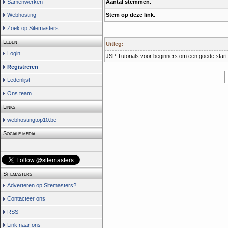
Aantal stemmen
:
Samenwerken
Stem op deze link
:
Webhosting
Zoek op Sitemasters
Leden
Uitleg:
Login
JSP Tutorials voor beginners om een goede star
Registreren
Ledenlijst
Ons team
Links
webhostingtop10.be
Sociale media
Sitemasters
Adverteren op Sitemasters?
Contacteer ons
RSS
Link naar ons