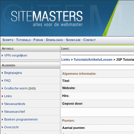
Scripts
-
Tutorials
-
Forum
-
Downloads
-
Showcase
-
Contact
Artikels
Links:
VPN vergelijken
Links
>
Tutorials/Artikels/Lessen
> JSP Tutoria
Algemeen
Beginpagina
Algemene informatie:
FAQ
Titel
:
Website
:
Grafische worm
(243)
Hits
:
Links
Gepost door
:
Nieuwsartikels
Nieuwsarchief
Boeken programmeren
Punten:
Overzicht
Aantal punten
: