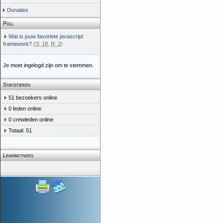
Donaties
Poll
Wat is jouw favoriete javascript
framework?
(
S: 18
,
R: 2
)
Je moet ingelogd zijn om te stemmen.
Statistieken
51 bezoekers online
0 leden online
0 crewleden online
Totaal: 51
Linkpartners