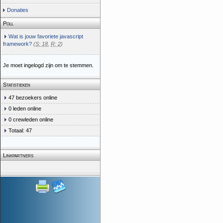
Donaties
Poll
Wat is jouw favoriete javascript
framework?
(
S: 18
,
R: 2
)
Je moet ingelogd zijn om te stemmen.
Statistieken
47 bezoekers online
0 leden online
0 crewleden online
Totaal: 47
Linkpartners