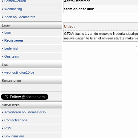
Aantal stemmen
:
Samenwerken
Stem op deze link
:
Webhosting
Zoek op Sitemasters
Leden
Uitleg:
Login
GFXArtists is 1 van de nieuwste Nederlandstalige
nieuwe dingen te leren of om een start te maken 
Registreren
Ledenlijst
Ons team
Links
webhostingtop10.be
Sociale media
Sitemasters
Adverteren op Sitemasters?
Contacteer ons
RSS
Link naar ons