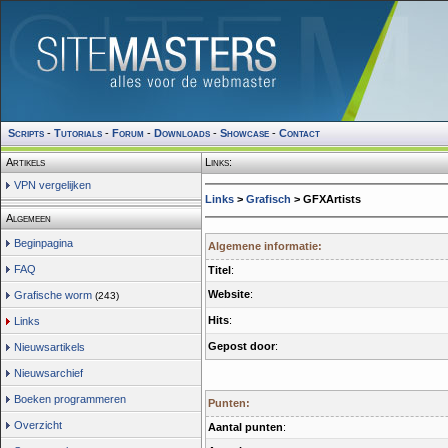
Scripts
-
Tutorials
-
Forum
-
Downloads
-
Showcase
-
Contact
Artikels
Links:
VPN vergelijken
Links
>
Grafisch
> GFXArtists
Algemeen
Beginpagina
Algemene informatie:
FAQ
Titel
:
Website
:
Grafische worm
(243)
Hits
:
Links
Gepost door
:
Nieuwsartikels
Nieuwsarchief
Boeken programmeren
Punten:
Overzicht
Aantal punten
: