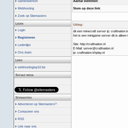
Aantal stemmen
:
Samenwerken
Stem op deze link
:
Webhosting
Zoek op Sitemasters
Leden
Uitleg:
Login
dit een minecraft server ip: craftnation.k
het is een minigame server dit is allee
Registreren
Site: http://craftnation.nl
Ledenlijst
E-Mail: server@craftnation.nl
Ons team
ip: craftnation.khplay.nl
Links
webhostingtop10.be
Sociale media
Sitemasters
Adverteren op Sitemasters?
Contacteer ons
RSS
Link naar ons