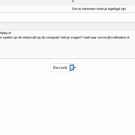
0
Om te stemmen moet je ingelogd zijn
hplay.nl
n te spelen op de minecraft op de computer heb je vragen? mail naar server@craftnation.nl