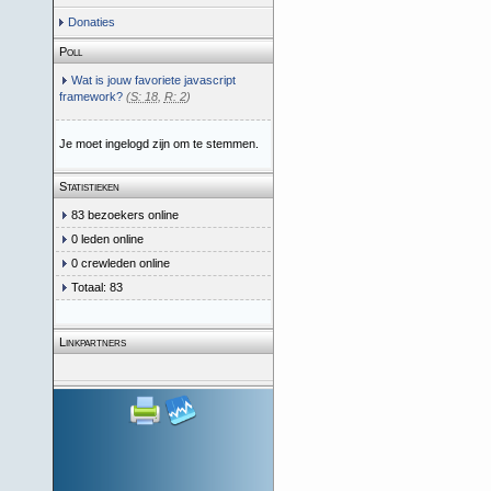
Donaties
Poll
Wat is jouw favoriete javascript
framework?
(
S: 18
,
R: 2
)
Je moet ingelogd zijn om te stemmen.
Statistieken
83 bezoekers online
0 leden online
0 crewleden online
Totaal: 83
Linkpartners