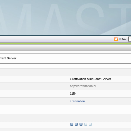
Naam:
raft Server
CraftNation MineCraft Server
http://craftnation.nl
1154
craftnation