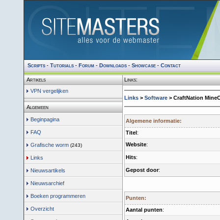
Scripts
-
Tutorials
-
Forum
-
Downloads
-
Showcase
-
Contact
Artikels
Links:
VPN vergelijken
Links
>
Software
> CraftNation MineC
Algemeen
Beginpagina
Algemene informatie:
FAQ
Titel
:
Website
:
Grafische worm
(243)
Hits
:
Links
Gepost door
:
Nieuwsartikels
Nieuwsarchief
Boeken programmeren
Punten:
Overzicht
Aantal punten
: