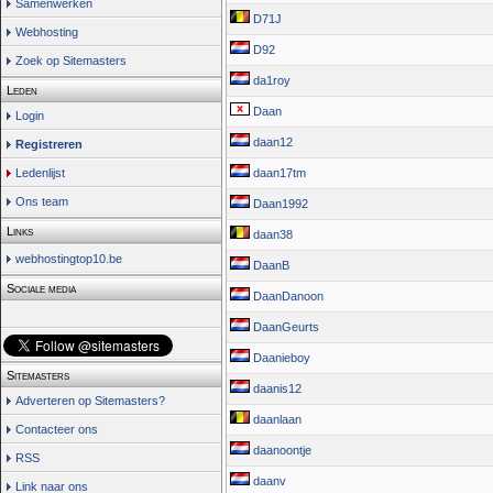
Samenwerken
D71J
Webhosting
D92
Zoek op Sitemasters
da1roy
Leden
Daan
Login
daan12
Registreren
Ledenlijst
daan17tm
Ons team
Daan1992
Links
daan38
webhostingtop10.be
DaanB
Sociale media
DaanDanoon
DaanGeurts
Daanieboy
Sitemasters
daanis12
Adverteren op Sitemasters?
daanlaan
Contacteer ons
daanoontje
RSS
daanv
Link naar ons