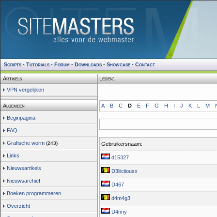
Scripts
-
Tutorials
-
Forum
-
Downloads
-
Showcase
-
Contact
Artikels
Leden:
VPN vergelijken
Algemeen
A
B
C
D
E
F
G
H
I
J
K
L
M
Beginpagina
FAQ
Grafische worm
(243)
Gebruikersnaam:
Links
d15327
Nieuwsartikels
D3liiciiousx
Nieuwsarchief
D467
Boeken programmeren
d4m4g3
Overzicht
D4nny