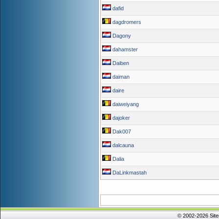
dafid
dagdromers
Dagony
dahamster
Daiben
daiman
daire
daiweiyang
dajoker
Dak007
dalcauna
Dalia
DaLinkmastah
© 2002-2026 Sit