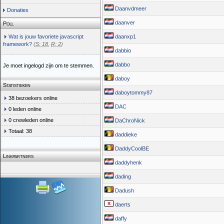
Daanvdmeer
Donaties
daanver
Poll
Wat is jouw favoriete javascript
daanxp1
framework?
(
S: 18
,
R: 2
)
dabbio
dabbo
Je moet ingelogd zijn om te stemmen.
daboy
Statistieken
daboytommy87
38 bezoekers online
DAC
0 leden online
0 crewleden online
DaChroNick
Totaal: 38
daddieke
DaddyCoolBE
Linkpartners
daddyhenk
dading
Dadush
daerts
daffy