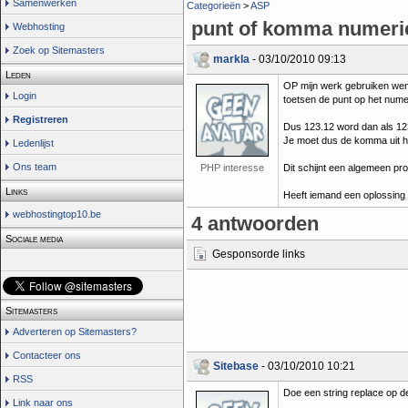
Samenwerken
Categorieën
>
ASP
punt of komma numeri
Webhosting
Zoek op Sitemasters
markla
- 03/10/2010 09:13
Leden
OP mijn werk gebruiken wen 
Login
toetsen de punt op het nume
Registreren
Dus 123.12 word dan als 12
Je moet dus de komma uit h
Ledenlijst
Ons team
PHP interesse
Dit schijnt een algemeen pro
Links
Heeft iemand een oplossing 
webhostingtop10.be
4 antwoorden
Sociale media
Gesponsorde links
Sitemasters
Adverteren op Sitemasters?
Contacteer ons
Sitebase
- 03/10/2010 10:21
RSS
Doe een string replace op de
Link naar ons