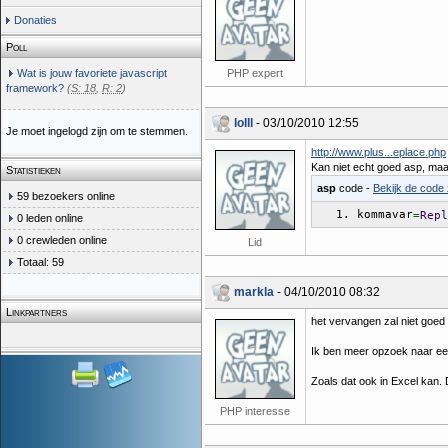
Donaties
Poll
Wat is jouw favoriete javascript
PHP expert
framework?
(
S: 18
,
R: 2
)
lolll
- 03/10/2010 12:55
Je moet ingelogd zijn om te stemmen.
http://www.plus...eplace.php
Kan niet echt goed asp, maar
Statistieken
asp
code -
Bekijk de code 
59 bezoekers online
kommavar
=
Repl
0 leden online
0 crewleden online
Lid
Totaal: 59
markla
- 04/10/2010 08:32
Linkpartners
het vervangen zal niet goed
Ik ben meer opzoek naar ee
Zoals dat ook in Excel kan.
PHP interesse