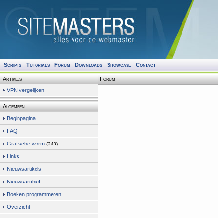
Scripts
-
Tutorials
-
Forum
-
Downloads
-
Showcase
-
Contact
Artikels
Forum
VPN vergelijken
Algemeen
Beginpagina
FAQ
Grafische worm
(243)
Links
Nieuwsartikels
Nieuwsarchief
Boeken programmeren
Overzicht