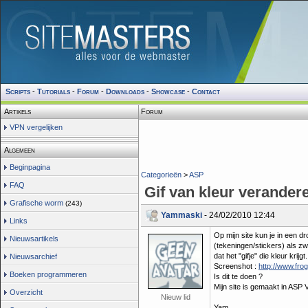
Scripts
-
Tutorials
-
Forum
-
Downloads
-
Showcase
-
Contact
Artikels
Forum
VPN vergelijken
Algemeen
Beginpagina
Categorieën
>
ASP
FAQ
Gif van kleur verander
Grafische worm
(243)
Yammaski
- 24/02/2010 12:44
Links
Op mijn site kun je in een 
Nieuwsartikels
(tekeningen/stickers) als zwa
dat het "gifje" die kleur krijgt.
Nieuwsarchief
Screenshot :
http://www.fro
Boeken programmeren
Is dit te doen ?
Mijn site is gemaakt in ASP V
Overzicht
Nieuw lid
Yam.