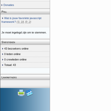
Donaties
Poll
Wat is jouw favoriete javascript
framework?
(
S: 18
,
R: 2
)
Je moet ingelogd zijn om te stemmen.
Statistieken
43 bezoekers online
0 leden online
0 crewleden online
Totaal: 43
Linkpartners