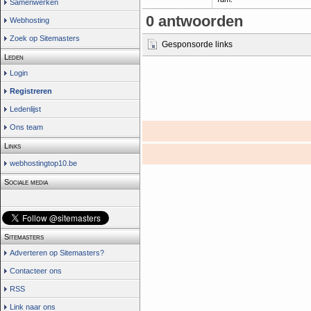
Samenwerken
0 antwoorden
Webhosting
Zoek op Sitemasters
Gesponsorde links
Leden
Login
Registreren
Ledenlijst
Ons team
Links
webhostingtop10.be
Sociale media
Sitemasters
Adverteren op Sitemasters?
Contacteer ons
RSS
Link naar ons