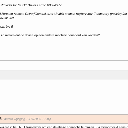
Provider for ODBC Drivers error '80004005'
Microsoft Access Driver]General error Unable to open registry key 'Temporary (volatile) Je
73ac Jet'.
asp, line 5
el zo maken dat de dbase op een andere machine benaderd kan worden?
46
(laatste wijziging 12/11/2009 12:46)
 wizard in het .NET framework om een database connectie te maken. Klik bijvoorbeeld eens o