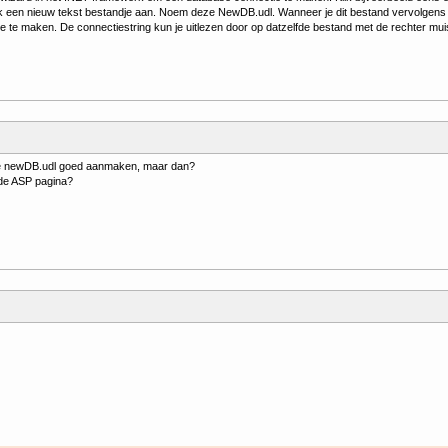
een nieuw tekst bestandje aan. Noem deze NewDB.udl. Wanneer je dit bestand vervolgens o
 te maken. De connectiestring kun je uitlezen door op datzelfde bestand met de rechter muis
de newDB.udl goed aanmaken, maar dan?
n de ASP pagina?