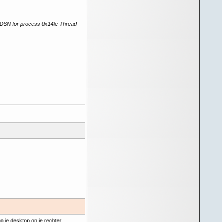
t DSN for process 0x14fc Thread
p je desktop op je rechter