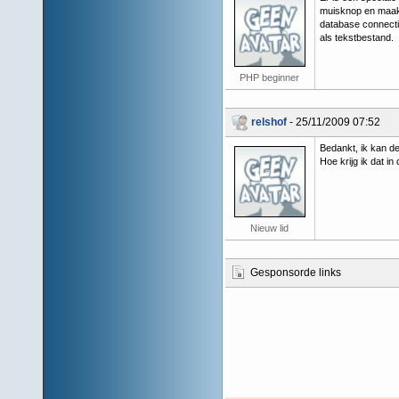
muisknop en maak 
database connectie
als tekstbestand.
PHP beginner
relshof
- 25/11/2009 07:52
Bedankt, ik kan 
Hoe krijg ik dat i
Nieuw lid
Gesponsorde links