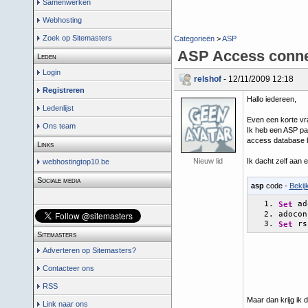
Samenwerken
Webhosting
Zoek op Sitemasters
Categorieën
>
ASP
ASP Access conne
Leden
Login
relshof
- 12/11/2009 12:18
Registreren
Hallo iedereen,
Ledenlijst
Even een korte vr
Ons team
Ik heb een ASP pa
access database b
Links
Nieuw lid
Ik dacht zelf aan
webhostingtop10.be
Sociale media
asp
code -
Bekij
 ad
Set
adocon
 rs
Set
Sitemasters
Adverteren op Sitemasters?
Contacteer ons
RSS
Maar dan krijg ik 
Link naar ons