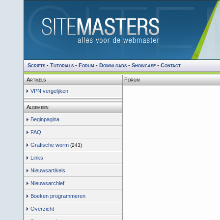
Scripts
-
Tutorials
-
Forum
-
Downloads
-
Showcase
-
Contact
Artikels
Forum
VPN vergelijken
Algemeen
Beginpagina
FAQ
Grafische worm
(243)
Links
Nieuwsartikels
Nieuwsarchief
Boeken programmeren
Overzicht