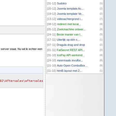
[31-12]
Sudoko
(1)
[20-12]
Joomla template Ac...
(2)
[19-12]
Joomla template Ve...
(2)
[13-12]
videoachtergrond i...
(7)
[08-12]
redirect met locat...
(4)
[05-12]
Zoekmachine ontwer...
(9)
[24-11]
Beste manier van l...
(5)
[17-11]
Uiterlijk op één s...
(1)
[07-11]
Dragula drag and drop
(2)
erver staat. Nu wil ik echter een
[01-11]
FatSecret REST API...
(0)
[31-10]
IcePay API werkend...
(4)
[24-10]
meermaals invulfor...
(8)
[21-10]
Auto Open ComboBox...
(9)
[11-10]
html5 layout met 2...
(1)
02\Aftersales\aftersales.mdb"