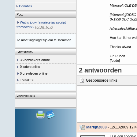
Microsoft OLE DB 
Donaties
Poll
[Microsoft][ODBC 
0x1930 DBC 0x224
Wat is jouw favoriete javascript
framework?
(
S: 18
,
R: 2
)
/aftersales/offline.
Hoe kan ik het w
Je moet ingelogd zijn om te stemmen.
Thanks alvast.
Statistieken
Gr. Ruben
36 bezoekers online
[/code]
0 leden online
2 antwoorden
0 crewleden online
Totaal: 36
Gesponsorde links
Linkpartners
Martijn2008
- 12/11/2009 12:
Er is een speciale