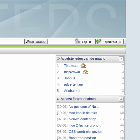
Wachtwoord:
Actiefste leden van de maand
1.
Thomas
7
2.
nielsvdwal
3
3.
John01
3
4.
advertentiep
2
5.
Ariebakker
2
Actieve forumberichten
[10-01]
Nu gesloten of Nu ...
(2)
[10-01]
Hoe kan ik de teks...
(2)
[07-01]
nieuwe content op ...
(1)
[07-01]
Hoe 2 (achtergrond...
(6)
[06-01]
CSS wordt niet gezien
(7)
[04-01]
Bootstrap position...
(4)