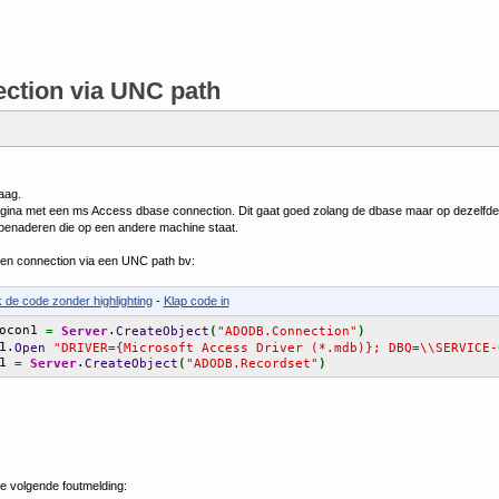
ction via UNC path
aag.
gina met een ms Access dbase connection. Dit gaat goed zolang de dbase maar op dezelfde s
enaderen die op een andere machine staat.
 een connection via een UNC path bv:
k de code zonder highlighting
-
Klap code in
ocon1 
.
=
Server
CreateObject
(
"ADODB.Connection"
)
1.
Open
"DRIVER={Microsoft Access Driver (*.mdb)}; DBQ=\\SERVICE-
1 
.
=
Server
CreateObject
(
"ADODB.Recordset"
)
de volgende foutmelding: