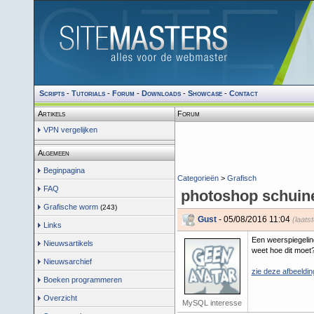
Scripts
-
Tutorials
-
Forum
-
Downloads
-
Showcase
-
Contact
Artikels
Forum
VPN vergelijken
Algemeen
Beginpagina
Categorieën
>
Grafisch
FAQ
photoshop schuine
Grafische worm
(243)
Gust
- 05/08/2016 11:04
(laats
Links
Een weerspiegeling
Nieuwsartikels
weet hoe dit moet
Nieuwsarchief
zie deze afbeeldin
Boeken programmeren
Overzicht
MySQL interesse