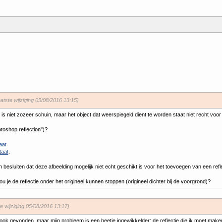
aatste wijziging 05/08/2016 13:15)
is niet zozeer schuin, maar het object dat weerspiegeld dient te worden staat niet recht vo
toshop reflection")?
aat
.
taat
.
besluiten dat deze afbeelding mogelijk niet echt geschikt is voor het toevoegen van een reflec
u je de reflectie onder het origineel kunnen stoppen (origineel dichter bij de voorgrond)?
te wijziging 05/08/2016 13:17)
 ook gevonden, maar mijn probleem is een beetje ingewikkelder: de reflectie die ik moet maken 