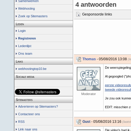
Samenwerken
4 antwoorden
Webhosting
Gesponsorde links
Zoek op Sitemasters
Leden
Login
Registreren
Ledenlijst
Ons team
Thomas
- 05/08/2016 13:08
(l
Links
De weerspiegeling 
webhostingtop10.be
Al gegoogled ("pho
Sociale media
eerste videoresult
tweede videoresul
Moderator
Je zou ook kunnen 
Sitemasters
Adverteren op Sitemasters?
EDIT: misschien zo
Contacteer ons
Gust
- 05/08/2016 13:16
RSS
(laats
Link naar ons
Die video's had ik