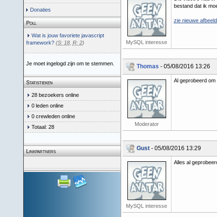
bestand dat ik moe
Donaties
zie nieuwe afbeeld
Poll
Wat is jouw favoriete javascript
MySQL interesse
framework?
(
S: 18
,
R: 2
)
Je moet ingelogd zijn om te stemmen.
Thomas
- 05/08/2016 13:26
Al geprobeerd om 
Statistieken
28 bezoekers online
0 leden online
0 crewleden online
Moderator
Totaal: 28
Gust
- 05/08/2016 13:29
Linkpartners
Alles al geprobeer
MySQL interesse