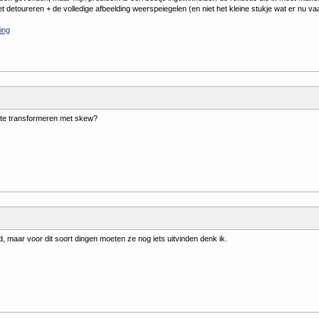
t detoureren + de volledige afbeelding weerspeiegelen (en niet het kleine stukje wat er nu vaag
ing
te transformeren met skew?
d, maar voor dit soort dingen moeten ze nog iets uitvinden denk ik.