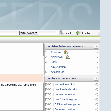
Wachtwoord:
Actiefste leden van de maand
1.
Thomas
7
2.
nielsvdwal
3
3.
John01
3
4.
advertentiep
2
5.
Ariebakker
2
Actieve forumberichten
[10-01]
Nu gesloten of Nu ...
 de afbeelding zit? Iemand die
(2)
[10-01]
Hoe kan ik de teks...
(2)
[07-01]
nieuwe content op ...
(1)
[07-01]
Hoe 2 (achtergrond...
(6)
[06-01]
CSS wordt niet gezien
(7)
[04-01]
Bootstrap position...
(4)