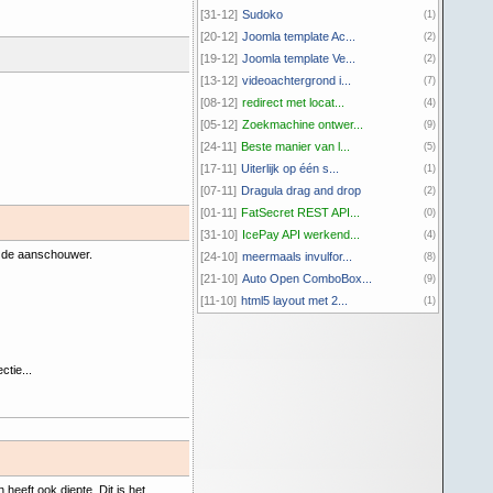
[31-12]
Sudoko
(1)
[20-12]
Joomla template Ac...
(2)
[19-12]
Joomla template Ve...
(2)
[13-12]
videoachtergrond i...
(7)
[08-12]
redirect met locat...
(4)
[05-12]
Zoekmachine ontwer...
(9)
[24-11]
Beste manier van l...
(5)
[17-11]
Uiterlijk op één s...
(1)
[07-11]
Dragula drag and drop
(2)
[01-11]
FatSecret REST API...
(0)
[31-10]
IcePay API werkend...
(4)
or de aanschouwer.
[24-10]
meermaals invulfor...
(8)
[21-10]
Auto Open ComboBox...
(9)
[11-10]
html5 layout met 2...
(1)
tie...
heeft ook diepte. Dit is het