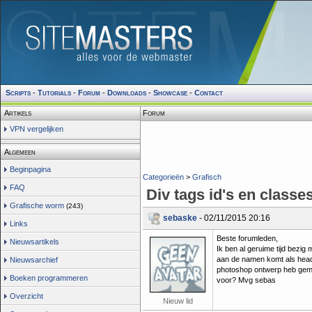
Scripts
-
Tutorials
-
Forum
-
Downloads
-
Showcase
-
Contact
Artikels
Forum
VPN vergelijken
Algemeen
Beginpagina
Categorieën
>
Grafisch
FAQ
Div tags id's en classe
Grafische worm
(243)
sebaske
- 02/11/2015 20:16
Links
Beste forumleden,
Nieuwsartikels
Ik ben al geruime tijd bezig
aan de namen komt als header
Nieuwsarchief
photoshop ontwerp heb gemaak
Boeken programmeren
voor? Mvg sebas
Overzicht
Nieuw lid