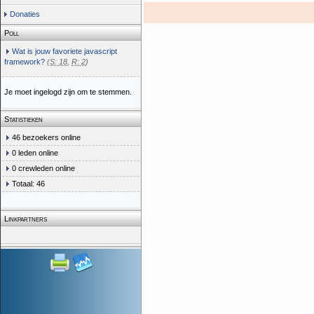
Donaties
Poll
Wat is jouw favoriete javascript
framework?
(
S: 18
,
R: 2
)
Je moet ingelogd zijn om te stemmen.
Statistieken
46 bezoekers online
0 leden online
0 crewleden online
Totaal: 46
Linkpartners