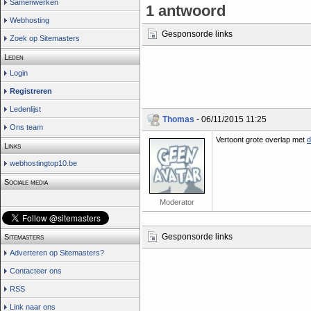
Samenwerken
1 antwoord
Webhosting
Gesponsorde links
Zoek op Sitemasters
Leden
Login
Registreren
Ledenlijst
Thomas
- 06/11/2015 11:25
Ons team
Vertoont grote overlap met
d
Links
webhostingtop10.be
Sociale media
Moderator
Gesponsorde links
Sitemasters
Adverteren op Sitemasters?
Contacteer ons
RSS
Link naar ons