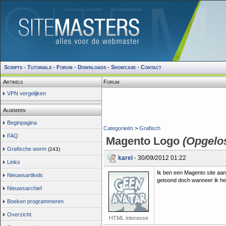
Scripts
-
Tutorials
-
Forum
-
Downloads
-
Showcase
-
Contact
Artikels
Forum
VPN vergelijken
Algemeen
Beginpagina
Categorieën
>
Grafisch
FAQ
Magento Logo
(Opgelos
Grafische worm
(243)
karel
- 30/09/2012 01:22
Links
Ik ben een Magento site aan
Nieuwsartikels
getoond doch wanneer ik het
Nieuwsarchief
Boeken programmeren
Overzicht
HTML interesse