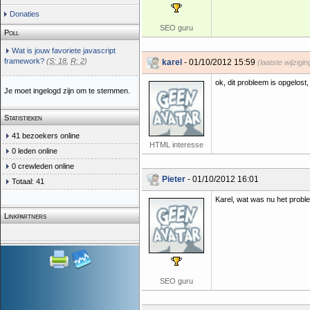
Donaties
SEO guru
Poll
Wat is jouw favoriete javascript
framework?
(
S: 18
,
R: 2
)
karel
- 01/10/2012 15:59
(laatste wijzigi
ok, dit probleem is opgelost
Je moet ingelogd zijn om te stemmen.
Statistieken
41 bezoekers online
HTML interesse
0 leden online
0 crewleden online
Pieter
- 01/10/2012 16:01
Totaal: 41
Karel, wat was nu het proble
Linkpartners
SEO guru