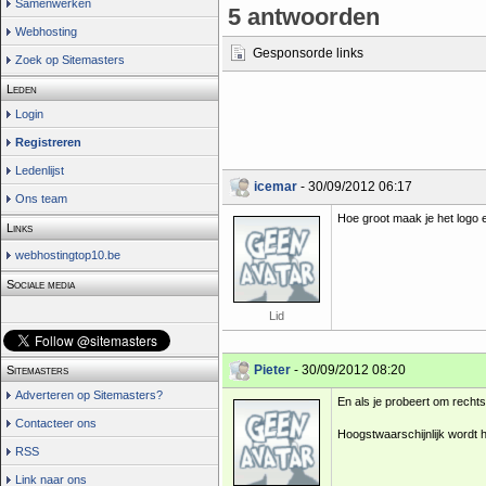
Samenwerken
5 antwoorden
Webhosting
Gesponsorde links
Zoek op Sitemasters
Leden
Login
Registreren
Ledenlijst
icemar
- 30/09/2012 06:17
Ons team
Hoe groot maak je het logo en
Links
webhostingtop10.be
Sociale media
Lid
Pieter
- 30/09/2012 08:20
Sitemasters
Adverteren op Sitemasters?
En als je probeert om rechts
Contacteer ons
Hoogstwaarschijnlijk wordt h
RSS
Link naar ons