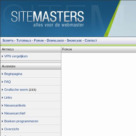
Scripts
-
Tutorials
-
Forum
-
Downloads
-
Showcase
-
Contact
Artikels
Forum
VPN vergelijken
Algemeen
Beginpagina
FAQ
Grafische worm
(243)
Links
Nieuwsartikels
Nieuwsarchief
Boeken programmeren
Overzicht