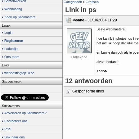
Samenwerken
Categorieën
>
Grafisch
Link in ps
Webhosting
Zoek op Sitemasters
Insane
- 31/10/2004 11:29
Leden
Beste webmasters,
Login
hoe kan ik in photoshop in 
Registreren
het niet, ik hoop dat jullie 
Ledenlijst
en kun je dan ook als je ove
Ons team
Onbekend
alvast bedankt,
Links
XarioN
webhostingtop10.be
12 antwoorden
Sociale media
Gesponsorde links
Sitemasters
Adverteren op Sitemasters?
Contacteer ons
RSS
Link naar ons