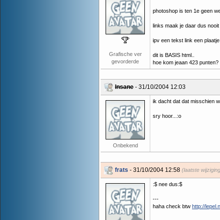
photoshop is ten 1e geen 
links maak je daar dus nooit 
ipv een tekst link een plaatje
Grafische ver
dit is BASIS html..
gevorderde
hoe kom jeaan 423 punten?
Insane
- 31/10/2004 12:03
ik dacht dat dat misschien w
sry hoor...:o
Onbekend
frats
- 31/10/2004 12:58
(laatste wijzigi
:$ nee dus:$
---
haha check btw
http://lepel.n