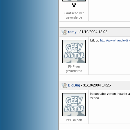
Grafische ver
gevorderde
remy
- 31/10/2004 13:02
kijk op
http://www.handleidin
PHP ver
gevorderde
BigBug
- 31/10/2004 14:25
in een tabel zetten, header a
zetten...
PHP expert