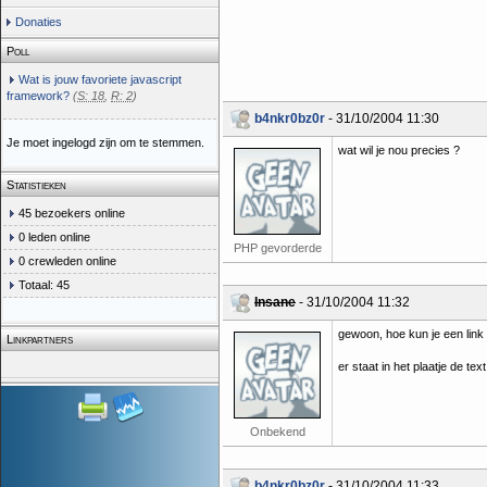
Donaties
Poll
Wat is jouw favoriete javascript
framework?
(
S: 18
,
R: 2
)
b4nkr0bz0r
- 31/10/2004 11:30
Je moet ingelogd zijn om te stemmen.
wat wil je nou precies ?
Statistieken
45 bezoekers online
0 leden online
PHP gevorderde
0 crewleden online
Totaal: 45
Insane
- 31/10/2004 11:32
gewoon, hoe kun je een link 
Linkpartners
er staat in het plaatje de tex
Onbekend
b4nkr0bz0r
- 31/10/2004 11:33