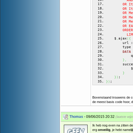
        OR It
        OR It
        OR Me
        OR Me
        OR Me
        OR EA
        ORDER
          LIM
    $
ajax
.
(
{
        url :
        type 
 
DATA
            q
}
,
        succe
            $
}
;
}
)
;
}
)
Bovenstaand trouwens de co
de meest basis code hoor, de
Thomas
- 09/06/2015 20:32
(laatste wij
Ik heb nog even na zitten de
erg
onveilig
, je hebt nameli