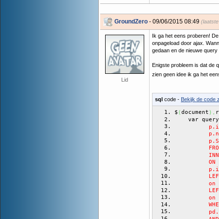
GroundZero
- 09/06/2015 08:49
(laatst
Ik ga het eens proberen! D
onpageload door ajax. Wanne
gedaan en de nieuwe query 
Enigste probleem is dat de q
zien geen idee ik ga het een
Lid
sql
code -
Bekijk de code z
$
document
r
(
)
.
    var query
          p.i
          p.n
          p.S
          FRO
          INN
          ON
          p.i
          LEF
          on 
          LE
          on 
          WHE
          pd.
          AND