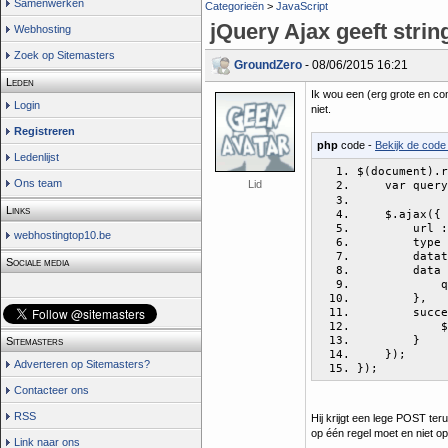
Samenwerken
Categorieën
>
JavaScript
jQuery Ajax geeft strin
Webhosting
Zoek op Sitemasters
GroundZero
- 08/06/2015 16:21
Leden
Ik wou een (erg grote en co
Login
niet.
Registreren
php
code -
Bekijk de code 
Ledenlijst
$(document).r
Ons team
Lid
    var query
Links
    $.ajax({
        url :
webhostingtop10.be
        type 
        datat
Sociale media
        data 
            q
        },
        succe
            
        }
Sitemasters
    });
Adverteren op Sitemasters?
});
Contacteer ons
RSS
Hij krijgt een lege POST ter
op één regel moet en niet op
Link naar ons