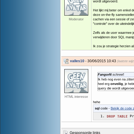
wordt uitgevoerd.
Het lijkt mij beter om enke
deze on-the-fly samenstelle
Moderator
cachen via een sessie of zel
"controle" over de uiteindeli
Zelfs als de user waarmee j
verwijderen door SQL manipul
Ik zou je strategie herzien al
valles10
- 30/06/2015 10:43
(laatste wij
FangorN
schreef:
Ik heb nog even na zitten
heel erg
onveilig
, je he
query die wordt uitgevoe
HTML interesse
hehe
sql
code -
Bekijk de code z
 Pr
DROP
TABLE
Gesponsorde links