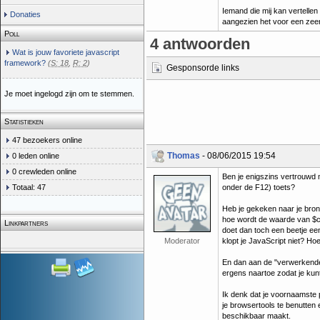
Iemand die mij kan vertellen
Donaties
aangezien het voor een zeer
Poll
4 antwoorden
Wat is jouw favoriete javascript
framework?
(
S: 18
,
R: 2
)
Gesponsorde links
Je moet ingelogd zijn om te stemmen.
Statistieken
47 bezoekers online
Thomas
- 08/06/2015 19:54
0 leden online
0 crewleden online
Ben je enigszins vertrouwd 
Totaal: 47
onder de F12) toets?
Heb je gekeken naar je bronc
hoe wordt de waarde van $c
Linkpartners
doet dan toch een beetje ee
Moderator
klopt je JavaScript niet? Hoe
En dan aan de "verwerkende 
ergens naartoe zodat je kunt 
Ik denk dat je voornaamste p
je browsertools te benutten 
beschikbaar maakt.