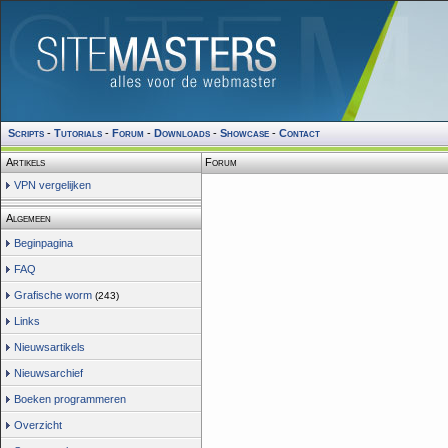
Scripts
-
Tutorials
-
Forum
-
Downloads
-
Showcase
-
Contact
Artikels
Forum
VPN vergelijken
Algemeen
Beginpagina
FAQ
Grafische worm
(243)
Links
Nieuwsartikels
Nieuwsarchief
Boeken programmeren
Overzicht