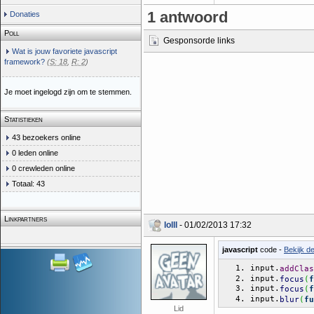
1 antwoord
Donaties
Poll
Gesponsorde links
Wat is jouw favoriete javascript
framework?
(
S: 18
,
R: 2
)
Je moet ingelogd zijn om te stemmen.
Statistieken
43 bezoekers online
0 leden online
0 crewleden online
Totaal: 43
Linkpartners
lolll
- 01/02/2013 17:32
javascript
code -
Bekijk d
input.
addClas
input.
focus
(
f
input.
focus
(
f
input.
blur
(
fu
Lid