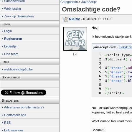
Samenwerken
Categorieën
>
JavaScript
Omslachtige code?
Webhosting
Zoek op Sitemasters
Nielzie
- 01/02/2013 17:03
Leden
Hey,
Login
Ik heb volgende stukje werk
Registreren
Ledenlijst
javascript
code -
Bekijk d
Ons team
Lid
script type
<
=
$
document
.
(
)
r
Links
$
.
(
'#name'
)
ad
webhostingtop10.be
$
.
(
'#name'
)
fo
$
.
(
'#name'
)
fo
Sociale media
$
.
(
'#name'
)
bl
}
)
;
script
</
>
Sitemasters
Adverteren op Sitemasters?
Nu... dit kan waarschijnlijk 
kopiëren, niet zo heel veel w
Contacteer ons
Weet iemand hier raad mee
RSS
Bedankt!
Link naar ons