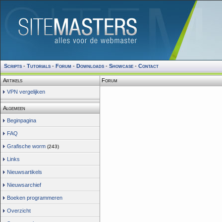
Scripts
-
Tutorials
-
Forum
-
Downloads
-
Showcase
-
Contact
Artikels
Forum
VPN vergelijken
Algemeen
Beginpagina
FAQ
Grafische worm
(243)
Links
Nieuwsartikels
Nieuwsarchief
Boeken programmeren
Overzicht