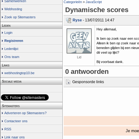
Samenwerken
Categorieën
>
JavaScript
Dynamische scores
Webhosting
Zoek op Sitemasters
Ryse
- 13/07/2011 14:47
Leden
Hey allemaal,
Login
Ik ben op zoek naar een scor
Registreren
Alleen ik ben op zoek naar 
beneden glijden bij een nie
Ledenlijst
dit veel op lijkt?
Ons team
Lid
Bij voorbaat dank.
Links
0 antwoorden
webhostingtop10.be
Sociale media
Gesponsorde links
Sitemasters
Adverteren op Sitemasters?
Contacteer ons
RSS
Je mo
Link naar ons