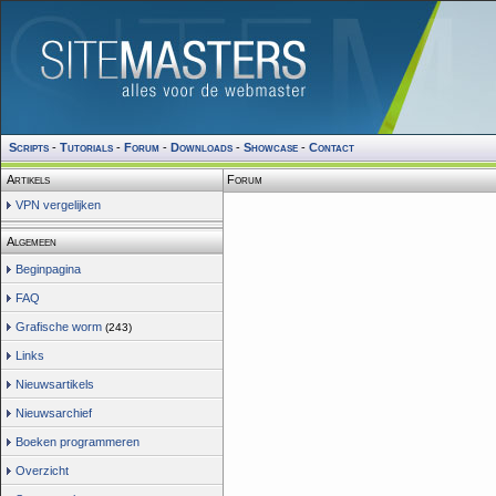
Scripts
-
Tutorials
-
Forum
-
Downloads
-
Showcase
-
Contact
Artikels
Forum
VPN vergelijken
Algemeen
Beginpagina
FAQ
Grafische worm
(243)
Links
Nieuwsartikels
Nieuwsarchief
Boeken programmeren
Overzicht