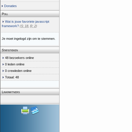
Donaties
Poll
Wat is jouw favoriete javascript
framework?
(
S: 18
,
R: 2
)
Je moet ingelogd zijn om te stemmen.
Statistieken
48 bezoekers online
0 leden online
0 crewleden online
Totaal: 48
Linkpartners