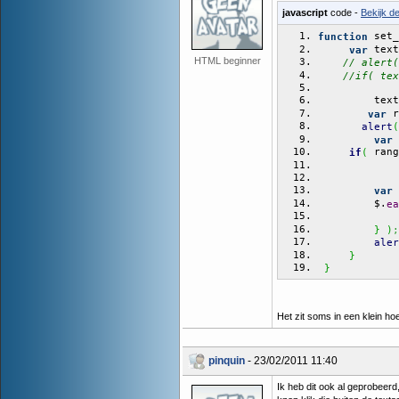
javascript
code -
Bekijk d
 set_
function
 text
var
HTML beginner
// alert(
//if( tex
         text
 r
var
alert
(
 
var
 rang
if
(
             
 
var
         $.
ea
             
}
)
;
aler
}
}
Het zit soms in een klein ho
pinquin
- 23/02/2011 11:40
Ik heb dit ook al geprobeerd,