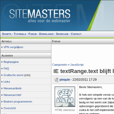
Scripts
-
Tutorials
-
Forum
-
Downloads
-
Showcase
-
Contact
Artikels
Forum
VPN vergelijken
Algemeen
Beginpagina
Categorieën
>
JavaScript
FAQ
IE textRange.text blijft
Grafische worm
(243)
pinquin
- 22/02/2011 17:29
Links
Beste Sitemasters,
Nieuwsartikels
Ik heb een simpele versie va
Nieuwsarchief
vervolgens op een van de kn
Boeken programmeren
lastig en het werkt ook (bijna
oplossingen geprobeerd die 
Overzicht
HTML interesse
zodra ik het zelf implemente
tekst er omheen.