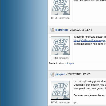
knop klik die buiten de texta
HTML interesse
Beirensg
- 23/02/2011 11:43
Ik heb dit nochtans getest in 
http://jsfiddle.net/beirensg/q
Ik zal misschien nog eens v
HTML beginner
Bedankt door:
pinquin
pinquin
- 23/02/2011 12:22
Heb de oplossing gevonden..
Doordat ik een onclick heb g
knoppen in een <a> gezet die
Bedankt voor je reacties en
HTML interesse
gr,