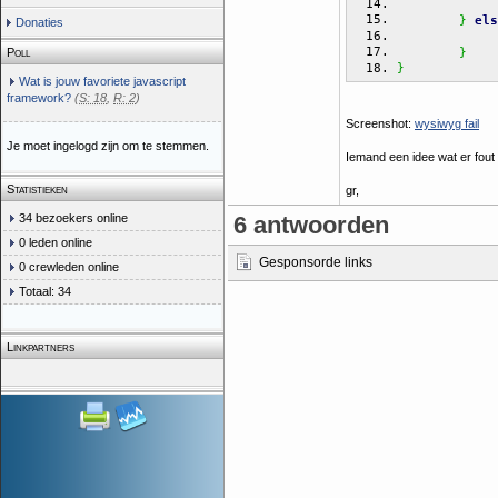
}
els
Donaties
}
Poll
}
Wat is jouw favoriete javascript
framework?
(
S: 18
,
R: 2
)
Screenshot:
wysiwyg fail
Je moet ingelogd zijn om te stemmen.
Iemand een idee wat er fout
Statistieken
gr,
34 bezoekers online
6 antwoorden
0 leden online
Gesponsorde links
0 crewleden online
Totaal: 34
Linkpartners