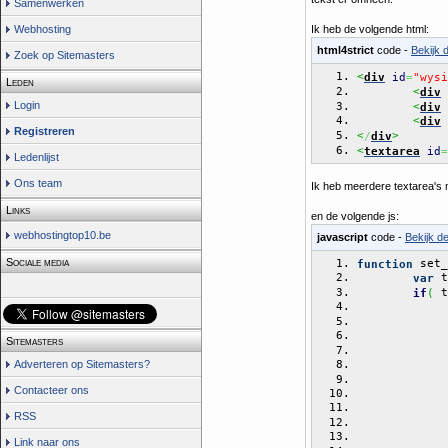
Samenwerken
Webhosting
Ik heb de volgende html:
html4strict
code -
Bekijk 
Zoek op Sitemasters
<
div
id
=
"wysi
Leden
<
div
Login
<
div
<
div
Registreren
<
>
/
div
<
textarea
id
=
Ledenlijst
Ons team
Ik heb meerdere textarea's m
Links
en de volgende js:
webhostingtop10.be
javascript
code -
Bekijk d
Sociale media
 set_
function
 t
var
 t
if
(
Sitemasters
Adverteren op Sitemasters?
Contacteer ons
RSS
Link naar ons