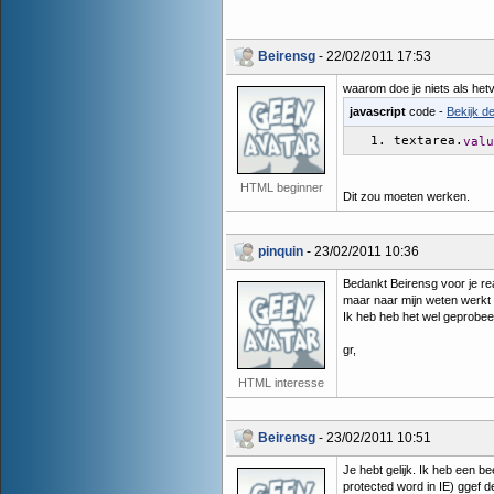
Beirensg
- 22/02/2011 17:53
waarom doe je niets als het
javascript
code -
Bekijk d
textarea.
valu
HTML beginner
Dit zou moeten werken.
pinquin
- 23/02/2011 10:36
Bedankt Beirensg voor je rea
maar naar mijn weten werkt s
Ik heb heb het wel geprobeer
gr,
HTML interesse
Beirensg
- 23/02/2011 10:51
Je hebt gelijk. Ik heb een b
protected word in IE) ggef 