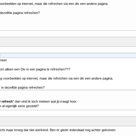
orbeelden op internet, maar die refreshen via een div een andere pagina.
 dezelfde pagina refreshen?
:
 meer
 om alleen een Div in een pagina te refreshen???
g voorbeelden op internet, maar die refreshen via een div een andere pagina.
 in dezelfde pagina refreshen?
v refresh
" dan vind ik toch meteen wat jij vraagt hoor.
 al eigenlijk eens gesteld?
cht maar kreeg dat niet werkend. Ben er gister inderdaad nog achter gekomen.