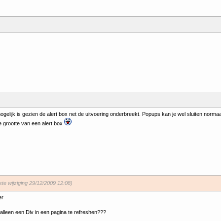
mogelijk is gezien de alert box net de uitvoering onderbreekt. Popups kan je wel sluiten norm
 grootte van een alert box
tste wijziging 29/12/2009 12:08)
er
 alleen een Div in een pagina te refreshen???