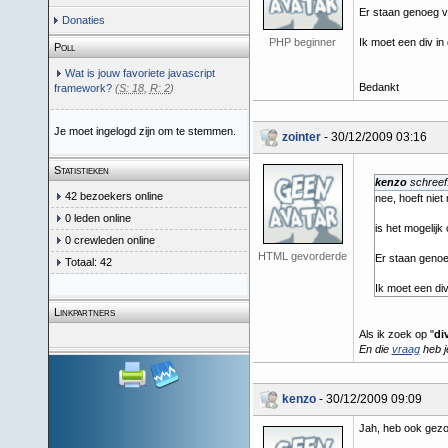
Er staan genoeg vo
Donaties
PHP beginner
Ik moet een div in
Poll
Wat is jouw favoriete javascript
Bedankt
framework?
(
S: 18
,
R: 2
)
Je moet ingelogd zijn om te stemmen.
zointer
- 30/12/2009 03:16
Statistieken
kenzo
schreef
42 bezoekers online
nee, hoeft niet
0 leden online
is het mogelijk
0 crewleden online
HTML gevorderde
Er staan genoe
Totaal: 42
Ik moet een div
Linkpartners
Als ik zoek op "
di
En die
vraag
heb je
kenzo
- 30/12/2009 09:09
Jah, heb ook gezo