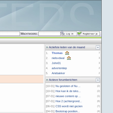
Wachtwoord:
Actiefste leden van de maand
1.
Thomas
7
2.
nielsvdwal
3
3.
John01
3
4.
advertentiep
2
5.
Ariebakker
2
Actieve forumberichten
[10-01]
Nu gesloten of Nu ...
(2)
[10-01]
Hoe kan ik de teks...
(2)
[07-01]
nieuwe content op ...
(1)
[07-01]
Hoe 2 (achtergrond...
(6)
[06-01]
CSS wordt niet gezien
(7)
[04-01]
Bootstrap position...
(4)