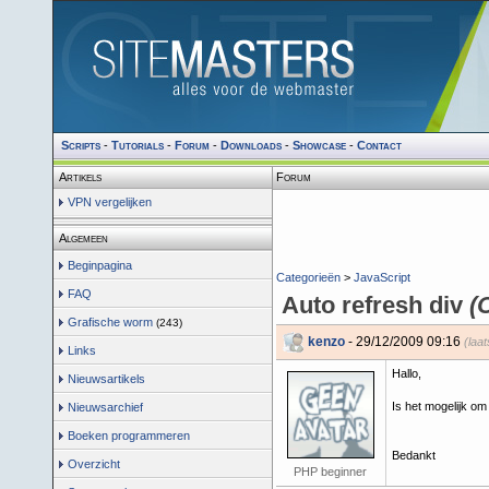
Scripts
-
Tutorials
-
Forum
-
Downloads
-
Showcase
-
Contact
Artikels
Forum
VPN vergelijken
Algemeen
Beginpagina
Categorieën
>
JavaScript
FAQ
Auto refresh div
(
Grafische worm
(243)
kenzo
- 29/12/2009 09:16
(laa
Links
Hallo,
Nieuwsartikels
Is het mogelijk om
Nieuwsarchief
Boeken programmeren
Bedankt
Overzicht
PHP beginner