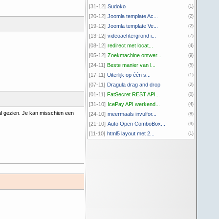
[31-12]
Sudoko
(1)
[20-12]
Joomla template Ac...
(2)
[19-12]
Joomla template Ve...
(2)
[13-12]
videoachtergrond i...
(7)
[08-12]
redirect met locat...
(4)
[05-12]
Zoekmachine ontwer...
(9)
[24-11]
Beste manier van l...
(5)
[17-11]
Uiterlijk op één s...
(1)
[07-11]
Dragula drag and drop
(2)
[01-11]
FatSecret REST API...
(0)
[31-10]
IcePay API werkend...
(4)
aal gezien. Je kan misschien een
[24-10]
meermaals invulfor...
(8)
[21-10]
Auto Open ComboBox...
(9)
[11-10]
html5 layout met 2...
(1)