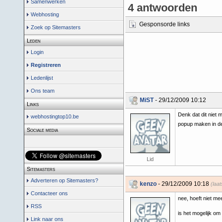
Samenwerken
4 antwoorden
Webhosting
Gesponsorde links
Zoek op Sitemasters
Leden
Login
Registreren
Ledenlijst
Ons team
MiST
- 29/12/2009 10:12
Links
Denk dat dit niet 
webhostingtop10.be
popup maken in de
Sociale media
Lid
Sitemasters
Adverteren op Sitemasters?
kenzo
- 29/12/2009 10:18
(laa
Contacteer ons
nee, hoeft niet me
RSS
is het mogelijk om
Link naar ons