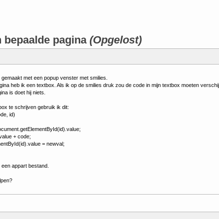
n bepaalde pagina
(Opgelost)
je gemaakt met een popup venster met smilies.
na heb ik een textbox. Als ik op de smilies druk zou de code in mijn textbox moeten verschi
a is doet hij niets.
x te schrijven gebruik ik dit:
de, id)
ocument.getElementById(id).value;
value + code;
ntById(id).value = newval;
in een appart bestand.
lpen?