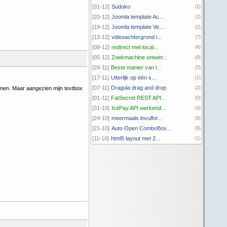
[31-12]
Sudoko
(1)
[20-12]
Joomla template Ac...
(2)
[19-12]
Joomla template Ve...
(2)
[13-12]
videoachtergrond i...
(7)
[08-12]
redirect met locat...
(4)
[05-12]
Zoekmachine ontwer...
(9)
[24-11]
Beste manier van l...
(5)
[17-11]
Uiterlijk op één s...
(1)
[07-11]
Dragula drag and drop
jnen. Maar aangezien mijn textbox
(2)
[01-11]
FatSecret REST API...
(0)
[31-10]
IcePay API werkend...
(4)
[24-10]
meermaals invulfor...
(8)
[21-10]
Auto Open ComboBox...
(9)
[11-10]
html5 layout met 2...
(1)