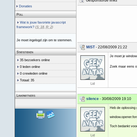
Gesponsorde links
Donaties
Poll
Wat is jouw favoriete javascript
framework?
(
S: 18
,
R: 2
)
Je moet ingelogd zijn om te stemmen.
MiST
- 22/08/2009 21:22
Statistieken
Je moet je window 
35 bezoekers online
Zoek maar eens o
0 leden online
0 crewleden online
Totaal: 35
Lid
Linkpartners
silence
- 30/08/2009 19:10
Heb de oplossing
window.opener.fo
Toch bedankt voor 
Lid