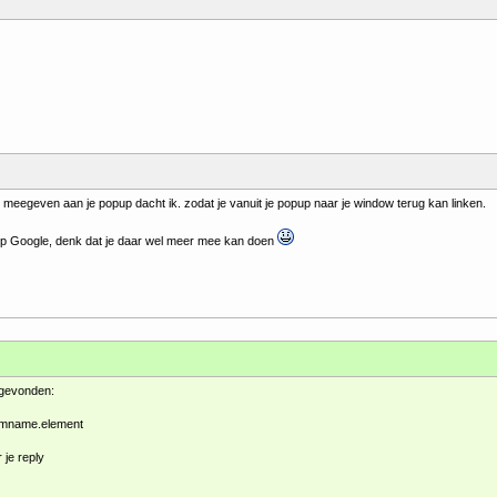
meegeven aan je popup dacht ik. zodat je vanuit je popup naar je window terug kan linken.
p Google, denk dat je daar wel meer mee kan doen
 gevonden:
rmname.element
je reply