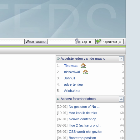
Wachtwoord:
Actiefste leden van de maand
1.
Thomas
7
2.
nielsvdwal
3
3.
John01
3
4.
advertentiep
2
5.
Ariebakker
2
Actieve forumberichten
[10-01]
Nu gesloten of Nu ...
(2)
[10-01]
Hoe kan ik de teks...
(2)
[07-01]
nieuwe content op ...
(1)
[07-01]
Hoe 2 (achtergrond...
(6)
[06-01]
CSS wordt niet gezien
(7)
[04-01]
Bootstrap position...
(4)