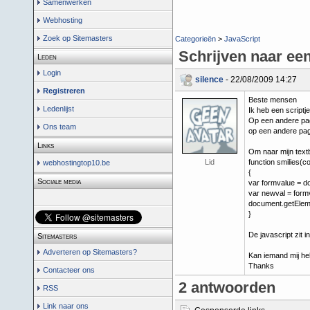
Samenwerken
Webhosting
Zoek op Sitemasters
Categorieën
>
JavaScript
Schrijven naar ee
Leden
Login
silence
- 22/08/2009 14:27
Registreren
Beste mensen
Ledenlijst
Ik heb een script
Op een andere pagi
Ons team
op een andere pagin
Links
Om naar mijn textbo
Lid
function smilies(co
webhostingtop10.be
{
Sociale media
var formvalue = d
var newval = form
document.getEleme
}
De javascript zit 
Sitemasters
Adverteren op Sitemasters?
Kan iemand mij he
Thanks
Contacteer ons
2 antwoorden
RSS
Link naar ons