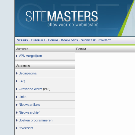
Scripts
-
Tutorials
-
Forum
-
Downloads
-
Showcase
-
Contact
Artikels
Forum
VPN vergelijken
Algemeen
Beginpagina
FAQ
Grafische worm
(243)
Links
Nieuwsartikels
Nieuwsarchief
Boeken programmeren
Overzicht