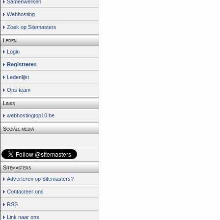
Samenwerken
Webhosting
Zoek op Sitemasters
Leden
Login
Registreren
Ledenlijst
Ons team
Links
webhostingtop10.be
Sociale media
Sitemasters
Adverteren op Sitemasters?
Contacteer ons
RSS
Link naar ons