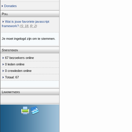
Donaties
Poll
Wat is jouw favoriete javascript
framework?
(
S: 18
,
R: 2
)
Je moet ingelogd zijn om te stemmen.
Statistieken
67 bezoekers online
0 leden online
0 crewleden online
Totaal: 67
Linkpartners