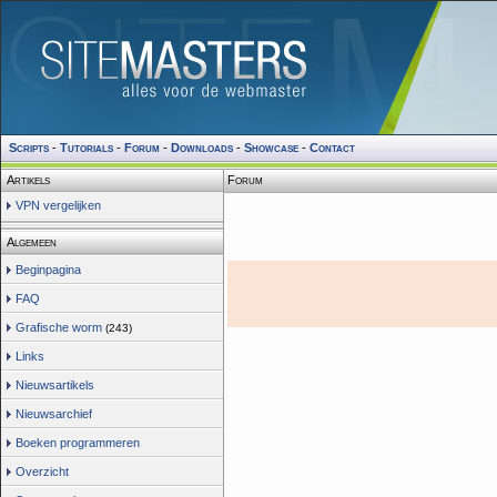
Scripts
-
Tutorials
-
Forum
-
Downloads
-
Showcase
-
Contact
Artikels
Forum
VPN vergelijken
Algemeen
Beginpagina
FAQ
Grafische worm
(243)
Links
Nieuwsartikels
Nieuwsarchief
Boeken programmeren
Overzicht