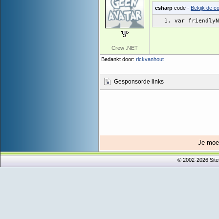
csharp
code -
Bekijk de co
var friendlyN
Crew .NET
Bedankt door:
rickvanhout
Gesponsorde links
Je mo
© 2002-2026 Sit