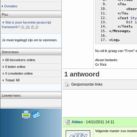
<To
>
Donaties
<User
</To
>
Poll
<Text
Sty
        Dit i
Wat is jouw favoriete javascript
</Text
>
framework?
(
S: 18
,
R: 2
)
</Message
>
<Log
>
Je moet ingelogd zijn om te stemmen.
Nu wil ik graag van "From" 
Statistieken
Alvast bedankt.
68 bezoekers online
Gr Rick
0 leden online
1 antwoord
0 crewleden online
Totaal: 68
Gesponsorde links
Linkpartners
Abbas
- 14/11/2011 14:11
Volgende manier zou moete