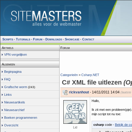
Scripts
-
Tutorials
-
Forum
-
Downloads
-
Showcase
-
Contact
Artikels
Forum
VPN vergelijken
Algemeen
Beginpagina
Categorieën
>
Csharp.NET
FAQ
C# XML file uitlezen
(O
Grafische worm
(243)
rickvanhout
- 14/11/2011 14:04
(laatste
Links
Hallo,
Nieuwsartikels
Ik zit met een probleem(pje).
Nieuwsarchief
mijn script tot nu toe:
Boeken programmeren
csharp
code -
Bekijk de co
Overzicht
Lid