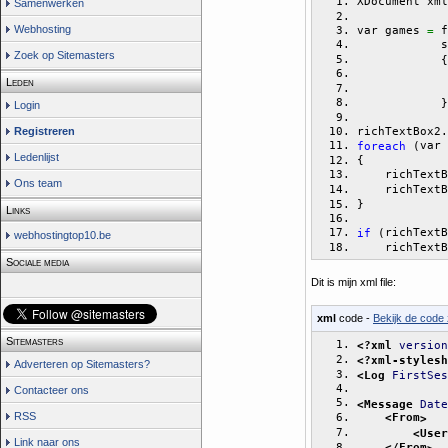
XDocument xml
Samenwerken
Webhosting
var games 
 f
=
            s
Zoek op Sitemasters
{
             
Leden
             
}
Login
richTextBox2.
Registreren
var 
foreach
(
Ledenlijst
{
    richTextB
Ons team
    richTextB
}
Links
richTextB
if
(
webhostingtop10.be
    richTextB
Sociale media
Dit is mijn xml file:
xml
code -
Bekijk de code 
Sitemasters
<?xml
version
<?xml-stylesh
Adverteren op Sitemasters?
<Log
FirstSes
Contacteer ons
<Message
Date
RSS
<From
>
<User
Link naar ons
</From
>