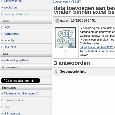
Samenwerken
Categorieën
>
VB.NET
data toevoegen aan best
Webhosting
vinden binnen excel b
Zoek op Sitemasters
gaver
- 10/12/2014 14:51
Leden
Login
Ik ben bezig met een klein 
datagrid om de gegevens eers
Registreren
waardes opslaan in een bes
Ik ben al een eind Maar hoe v
Ledenlijst
Code hieronder
Ons team
http://plaatscode.be/142420
/
Lid
Alvast bedankt voor het m
Links
Gaver
webhostingtop10.be
3 antwoorden
Sociale media
Gesponsorde links
Sitemasters
Adverteren op Sitemasters?
Contacteer ons
RSS
Link naar ons