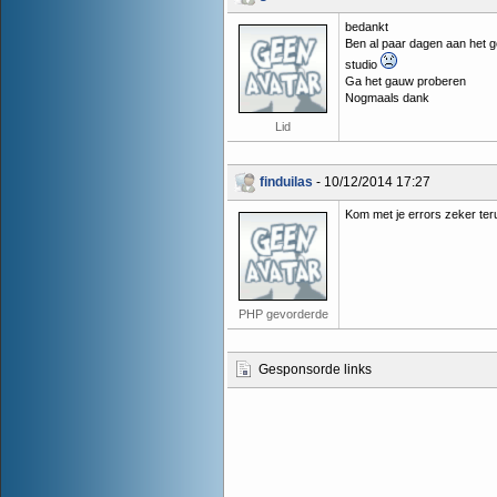
bedankt
Ben al paar dagen aan het g
studio
Ga het gauw proberen
Nogmaals dank
Lid
finduilas
- 10/12/2014 17:27
Kom met je errors zeker teru
PHP gevorderde
Gesponsorde links