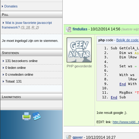
Donaties
Poll
Wat is jouw favoriete javascript
framework?
(
S: 18
,
R: 2
)
finduilas
- 10/12/2014 14:56
(laatste wij
php
code -
Bekijk de code 
Je moet ingelogd zijn om te stemmen.
Sub GetColA_L
    Dim ws 
Statistieken
As
    Dim lRow 
131 bezoekers online
    Set ws 
 
PHP gevorderde
=
0 leden online
0 crewleden online
    With ws
        lRow 
Totaal: 131
 With
End
    MsgBox 
"T
Linkpartners
 Sub
End
1ste result google ;).
EDIT: link:
http://www.sidd..
gaver
- 10/12/2014 16:27