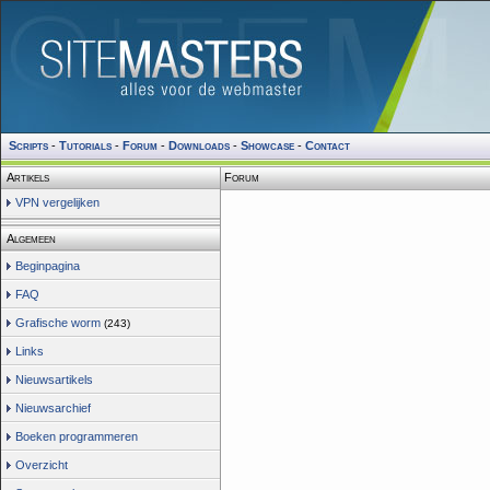
Scripts
-
Tutorials
-
Forum
-
Downloads
-
Showcase
-
Contact
Artikels
Forum
VPN vergelijken
Algemeen
Beginpagina
FAQ
Grafische worm
(243)
Links
Nieuwsartikels
Nieuwsarchief
Boeken programmeren
Overzicht