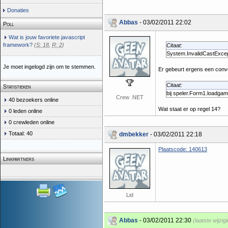
Donaties
Abbas
- 03/02/2011 22:02
Poll
Wat is jouw favoriete javascript
framework?
(
S: 18
,
R: 2
)
Citaat:
System.InvalidCastExce
Je moet ingelogd zijn om te stemmen.
Er gebeurt ergens een conver
Citaat:
Statistieken
bij speler.Form1.loadga
Crew .NET
40 bezoekers online
Wat staat er op regel 14?
0 leden online
0 crewleden online
Totaal: 40
dmbekker
- 03/02/2011 22:18
Plaatscode: 140613
Linkpartners
Lid
Abbas
- 03/02/2011 22:30
(laatste wijzi