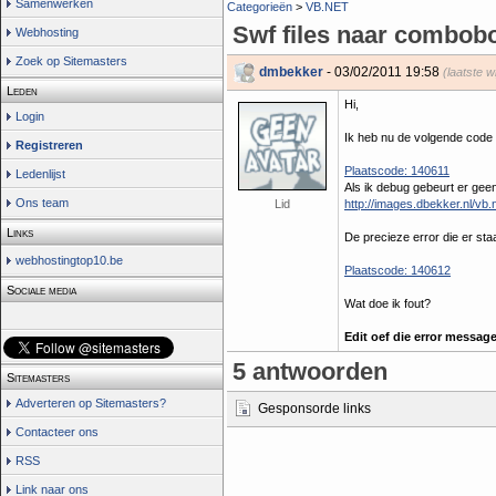
Samenwerken
Categorieën
>
VB.NET
Swf files naar combo
Webhosting
Zoek op Sitemasters
dmbekker
- 03/02/2011 19:58
(laatste w
Leden
Hi,
Login
Ik heb nu de volgende code 
Registreren
Plaatscode: 140611
Ledenlijst
Als ik debug gebeurt er geen
Ons team
Lid
http://images.dbekker.nl/vb
Links
De precieze error die er staa
webhostingtop10.be
Plaatscode: 140612
Sociale media
Wat doe ik fout?
Edit oef die error message
5 antwoorden
Sitemasters
Adverteren op Sitemasters?
Gesponsorde links
Contacteer ons
RSS
Link naar ons