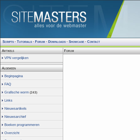
Scripts
-
Tutorials
-
Forum
-
Downloads
-
Showcase
-
Contact
Artikels
Forum
VPN vergelijken
Algemeen
Beginpagina
FAQ
Grafische worm
(243)
Links
Nieuwsartikels
Nieuwsarchief
Boeken programmeren
Overzicht