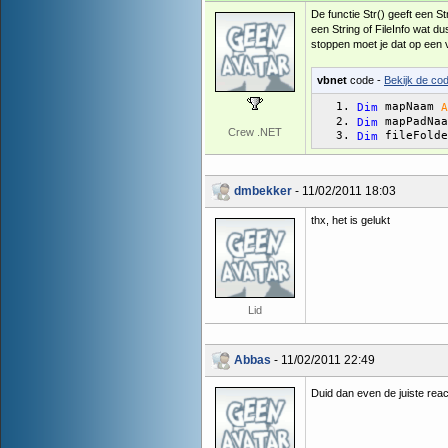
De functie Str() geeft een S
een String of FileInfo wat du
stoppen moet je dat op een
vbnet
code -
Bekijk de cod
 mapNaam 
Dim
A
 mapPadNaa
Dim
Crew .NET
 fileFolde
Dim
dmbekker
- 11/02/2011 18:03
thx, het is gelukt
Lid
Abbas
- 11/02/2011 22:49
Duid dan even de juiste reac