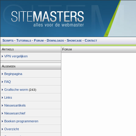
Scripts
-
Tutorials
-
Forum
-
Downloads
-
Showcase
-
Contact
Artikels
Forum
VPN vergelijken
Algemeen
Beginpagina
FAQ
Grafische worm
(243)
Links
Nieuwsartikels
Nieuwsarchief
Boeken programmeren
Overzicht