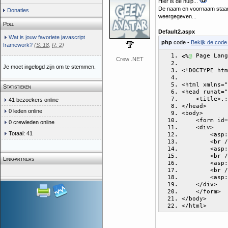
Hier is de hulp...
De naam en voornaam staan i
Donaties
weergegeven...
Poll
Default2.aspx
Wat is jouw favoriete javascript
php
code -
Bekijk de code 
framework?
(
S: 18
,
R: 2
)
 Page Lang
<%
@
Crew .NET
Je moet ingelogd zijn om te stemmen.
<!DOCTYPE htm
<html xmlns="
Statistieken
<head runat="
    <title>.:
41 bezoekers online
</head>
0 leden online
<body>
    <form id=
0 crewleden online
    <div>
Totaal: 41
        <asp:
        <br /
        <asp:
        <br /
Linkpartners
        <asp:
        <br /
        <asp:
    </div>
    </form>
</body>
</html>