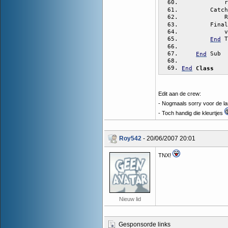
            r
        Catch
            R
        Final
            v
 T
End
 Sub
End
End
Class
Edit aan de crew:
- Nogmaals sorry voor de la
- Toch handig die kleurtjes
Roy542
- 20/06/2007 20:01
TNX!
Nieuw lid
Gesponsorde links