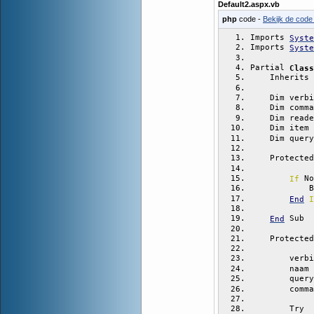
Default2.aspx.vb
php
code -
Bekijk de code 
Imports 
Syste
Imports 
Syste
Partial 
Class
    Inherits 
    Dim verbi
    Dim comma
    Dim reade
    Dim item 
    Dim query
    Protected
 No
If
            B
End
I
 Sub
End
    Protected
        verbi
        naam 
        query
        comma
        Try