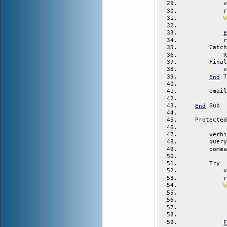
            v
            r
W
             
E
            r
        Catch
            R
        Final
            v
 T
End
        email
 Sub
End
    Protected
        verbi
        query
        comma
        Try
            v
            r
W
             
             
             
            
E