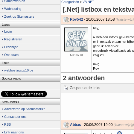
Samenwerken
Categorieën
>
VB.NET
[.Net] listbox en tekstv
Webhosting
Zoek op Sitemasters
Roy542
- 20/06/2007 18:58
(laatste wij
Leden
hey,
Login
ik heb een listbox gevuld me
Registreren
er in textvak txtaan het bij
gebruik sqlserver
Ledenlijst
en gebruik visual basic als t
Ons team
Nieuw lid
enig id?
Links
mvg
Roy
webhostingtop10.be
2 antwoorden
Sociale media
Gesponsorde links
Sitemasters
Adverteren op Sitemasters?
Contacteer ons
RSS
Abbas
- 20/06/2007 19:00
(laatste wijzi
Link naar ons