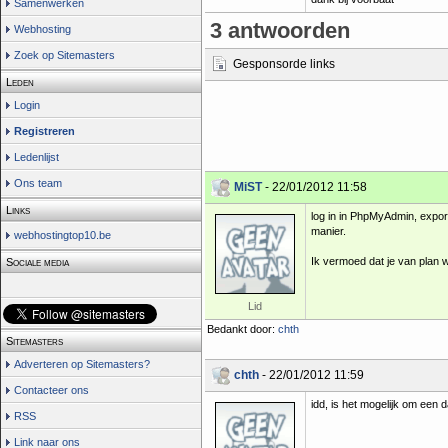
Samenwerken
3 antwoorden
Webhosting
Zoek op Sitemasters
Gesponsorde links
Leden
Login
Registreren
Ledenlijst
Ons team
MiST
- 22/01/2012 11:58
Links
log in in PhpMyAdmin, expor
manier.
webhostingtop10.be
Ik vermoed dat je van plan 
Sociale media
Lid
Bedankt door:
chth
Sitemasters
Adverteren op Sitemasters?
chth
- 22/01/2012 11:59
Contacteer ons
idd, is het mogelijk om een
RSS
Link naar ons