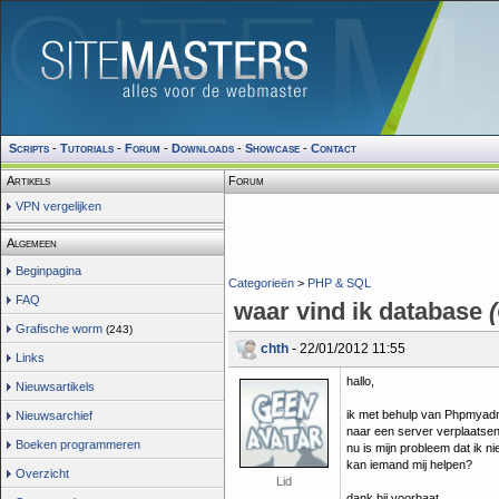
Scripts
-
Tutorials
-
Forum
-
Downloads
-
Showcase
-
Contact
Artikels
Forum
VPN vergelijken
Algemeen
Beginpagina
Categorieën
>
PHP & SQL
FAQ
waar vind ik database
Grafische worm
(243)
chth
- 22/01/2012 11:55
Links
hallo,
Nieuwsartikels
ik met behulp van Phpmyadm
Nieuwsarchief
naar een server verplaatsen
Boeken programmeren
nu is mijn probleem dat ik n
kan iemand mij helpen?
Overzicht
Lid
dank bij voorbaat