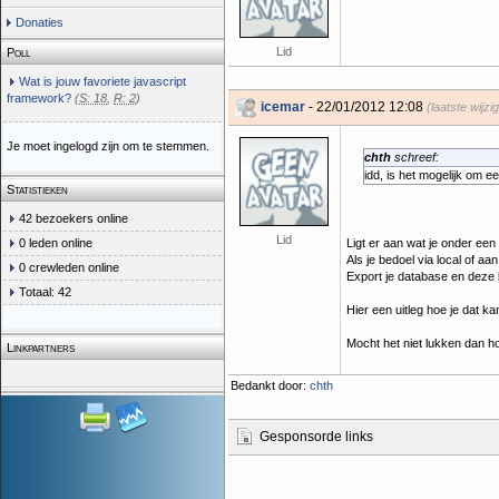
Donaties
Lid
Poll
Wat is jouw favoriete javascript
framework?
(
S: 18
,
R: 2
)
icemar
- 22/01/2012 12:08
(laatste wijz
Je moet ingelogd zijn om te stemmen.
chth
schreef:
idd, is het mogelijk om 
Statistieken
42 bezoekers online
Lid
0 leden online
Ligt er aan wat je onder ee
Als je bedoel via local of a
0 crewleden online
Export je database en deze 
Totaal: 42
Hier een uitleg hoe je dat k
Mocht het niet lukken dan h
Linkpartners
Bedankt door:
chth
Gesponsorde links