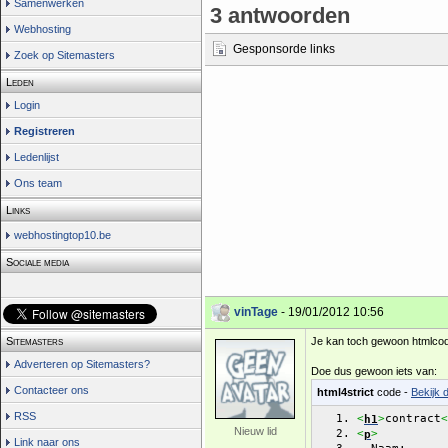
Samenwerken
3 antwoorden
Webhosting
Gesponsorde links
Zoek op Sitemasters
Leden
Login
Registreren
Ledenlijst
Ons team
Links
webhostingtop10.be
Sociale media
vinTage
- 19/01/2012 10:56
Sitemasters
Je kan toch gewoon htmlcod
Adverteren op Sitemasters?
Doe dus gewoon iets van:
Contacteer ons
html4strict
code -
Bekijk 
RSS
contract
<
>
<
h1
Nieuw lid
<
>
p
Link naar ons