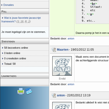
  Naam:
<
>
br
Donaties
  Straat:
  etc
Poll
<
>
/
p
Wat is jouw favoriete javascript
etc..
framework?
(
S: 18
,
R: 2
)
Je moet ingelogd zijn om te stemmen.
Daarna pomp je het in een
Bedankt door:
anton
Statistieken
58 bezoekers online
Maarten
- 19/01/2012 11:05
0 leden online
Maak eens een document in W
0 crewleden online
die achterliggende structu
Totaal: 58
Linkpartners
Erelid
Bedankt door:
anton
anton
- 22/01/2012 13:19
Bedankt allebei! ik wist niet 