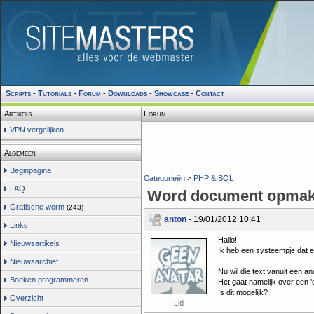
Scripts
-
Tutorials
-
Forum
-
Downloads
-
Showcase
-
Contact
Artikels
Forum
VPN vergelijken
Algemeen
Beginpagina
Categorieën
>
PHP & SQL
FAQ
Word document opmak
Grafische worm
(243)
anton
- 19/01/2012 10:41
Links
Hallo!
Nieuwsartikels
Ik heb een systeempje dat ee
Nieuwsarchief
Nu wil die text vanuit een 
Boeken programmeren
Het gaat namelijk over een 
Is dit mogelijk?
Overzicht
Lid