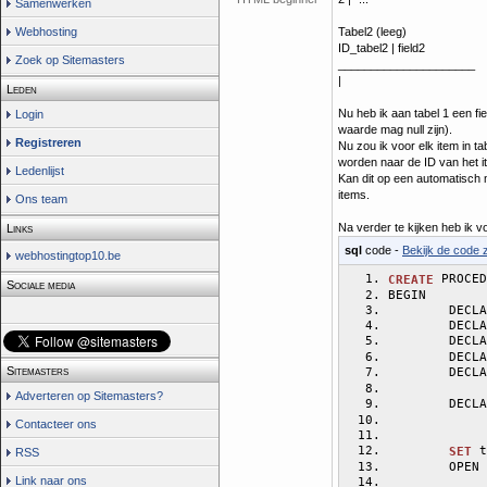
Samenwerken
Webhosting
Tabel2 (leeg)
ID_tabel2 | field2
Zoek op Sitemasters
_____________________
|
Leden
Nu heb ik aan tabel 1 een fi
Login
waarde mag null zijn).
Registreren
Nu zou ik voor elk item in 
worden naar de ID van het i
Ledenlijst
Kan dit op een automatisch 
items.
Ons team
Na verder te kijken heb ik 
Links
sql
code -
Bekijk de code z
webhostingtop10.be
 PROCED
CREATE
Sociale media
BEGIN
	DECL
	DECL
        DECLA
	DECL
Sitemasters
	DECL
Adverteren op Sitemasters?
	DECL
Contacteer ons
 t
SET
RSS
	OPEN
Link naar ons