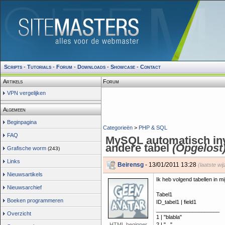
Scripts
-
Tutorials
-
Forum
-
Downloads
-
Showcase
-
Contact
Artikels
Forum
VPN vergelijken
Algemeen
Beginpagina
Categorieën
>
PHP & SQL
FAQ
MySQL automatisch inv
andere tabel
(Opgelost
Grafische worm
(243)
Links
Beirensg
- 13/01/2011 13:28
(laatste wi
Nieuwsartikels
Ik heb volgend tabellen in mi
Nieuwsarchief
Tabel1
Boeken programmeren
ID_tabel1 | field1
_____________________
Overzicht
1 | "blabla"
HTML beginner
2 | "..."