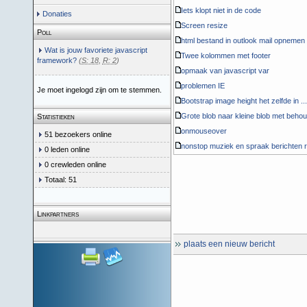
Iets klopt niet in de code
Donaties
Screen resize
Poll
html bestand in outlook mail opnemen
Wat is jouw favoriete javascript
Twee kolommen met footer
framework?
(
S: 18
,
R: 2
)
opmaak van javascript var
problemen IE
Je moet ingelogd zijn om te stemmen.
Bootstrap image height het zelfde in ...
Grote blob naar kleine blob met behou.
Statistieken
onmouseover
51 bezoekers online
nonstop muziek en spraak berichten ra
0 leden online
0 crewleden online
Totaal: 51
Linkpartners
plaats een nieuw bericht