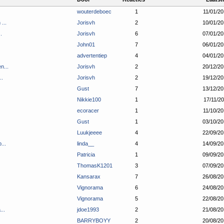
wouterdeboec
1
11/01/20
...
Jorisvh
2
10/01/20
.
Jorisvh
6
07/01/20
John01
7
06/01/20
advertentiep
4
04/01/20
n...
Jorisvh
2
20/12/20
..
Jorisvh
2
19/12/20
Gust
7
13/12/20
Nikkie100
1
17/11/20
ecoracer
1
11/10/20
Gust
1
03/10/20
Luukjeeee
4
22/09/20
...
linda__
4
14/09/20
Patricia
1
09/09/20
ThomasK1201
3
07/09/20
Kansarax
7
26/08/20
Vignorama
6
24/08/20
Vignorama
5
22/08/20
..
jdoe1993
2
21/08/20
BARRYBOYY
2
20/08/20