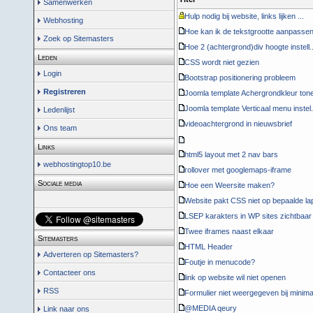
Samenwerken
Hulp nodig bij website, links lijken ...
Webhosting
Hoe kan ik de tekstgrootte aanpassen 
Zoek op Sitemasters
Hoe 2 (achtergrond)div hoogte instell..
Leden
CSS wordt niet gezien
Login
Bootstrap positionering probleem
Registreren
Joomla template Achergrondkleur tone
Joomla template Verticaal menu instel.
Ledenlijst
videoachtergrond in nieuwsbrief
Ons team
Links
html5 layout met 2 nav bars
webhostingtop10.be
rollover met googlemaps-iframe
Sociale media
Hoe een Weersite maken?
Website pakt CSS niet op bepaalde lap
LSEP karakters in WP sites zichtbaar
Twee iframes naast elkaar
Sitemasters
HTML Header
Adverteren op Sitemasters?
Foutje in menucode?
Contacteer ons
link op website wil niet openen
RSS
Formulier niet weergegeven bij minima.
@MEDIA qeury
Link naar ons