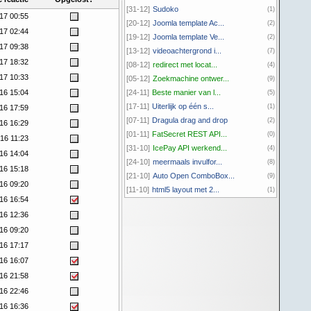
[31-12]
Sudoko
(1)
17 00:55
[20-12]
Joomla template Ac...
(2)
17 02:44
[19-12]
Joomla template Ve...
(2)
17 09:38
[13-12]
videoachtergrond i...
(7)
17 18:32
[08-12]
redirect met locat...
(4)
17 10:33
[05-12]
Zoekmachine ontwer...
(9)
16 15:04
[24-11]
Beste manier van l...
(5)
[17-11]
Uiterlijk op één s...
(1)
16 17:59
[07-11]
Dragula drag and drop
(2)
16 16:29
[01-11]
FatSecret REST API...
(0)
16 11:23
[31-10]
IcePay API werkend...
(4)
16 14:04
[24-10]
meermaals invulfor...
(8)
16 15:18
[21-10]
Auto Open ComboBox...
(9)
16 09:20
[11-10]
html5 layout met 2...
(1)
16 16:54
16 12:36
16 09:20
16 17:17
16 16:07
16 21:58
16 22:46
16 16:36