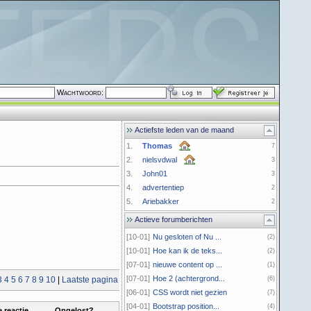
Wachtwoord:
Actiefste leden van de maand
1.
Thomas
7
2.
nielsvdwal
3
3.
John01
3
4.
advertentiep
2
5.
Ariebakker
2
Actieve forumberichten
[10-01]
Nu gesloten of Nu ...
(2)
[10-01]
Hoe kan ik de teks...
(2)
[07-01]
nieuwe content op ...
(1)
[07-01]
Hoe 2 (achtergrond...
3
4
5
6
7
8
9
10
|
Laatste pagina
(6)
[06-01]
CSS wordt niet gezien
(7)
[04-01]
Bootstrap position...
(4)
 reactie
Opgelost?