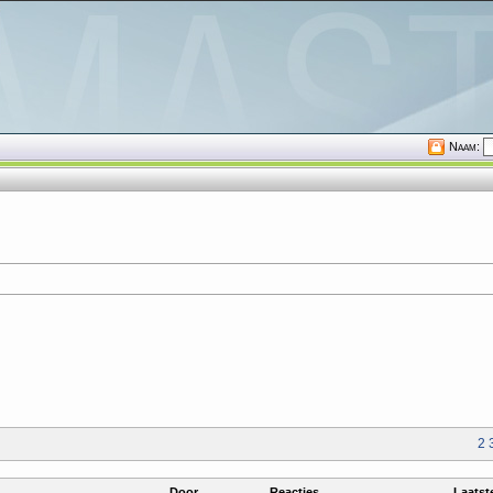
Naam:
2
Door
Reacties
Laatste