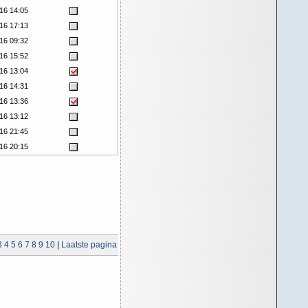
16 14:05
16 17:13
16 09:32
16 15:52
16 13:04
16 14:31
16 13:36
16 13:12
16 21:45
16 20:15
3
4
5
6
7
8
9
10
|
Laatste pagina