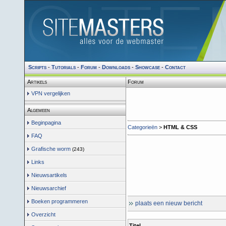
Scripts
-
Tutorials
-
Forum
-
Downloads
-
Showcase
-
Contact
Artikels
Forum
VPN vergelijken
Algemeen
Beginpagina
Categorieën
>
HTML & CSS
FAQ
Grafische worm
(243)
Links
Nieuwsartikels
Nieuwsarchief
Boeken programmeren
plaats een nieuw bericht
Overzicht
Titel