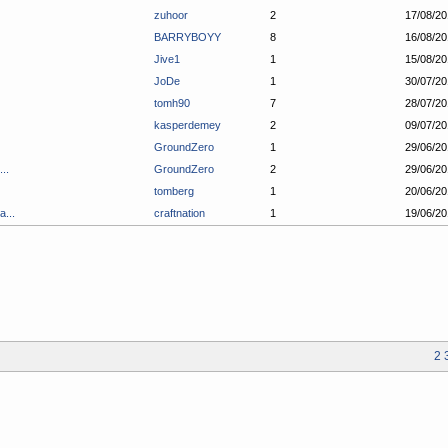
zuhoor
2
17/08/20
BARRYBOYY
8
16/08/20
Jive1
1
15/08/20
JoDe
1
30/07/20
tomh90
7
28/07/20
kasperdemey
2
09/07/20
GroundZero
1
29/06/20
..
GroundZero
2
29/06/20
tomberg
1
20/06/20
...
craftnation
1
19/06/20
2