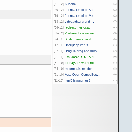
[31-12]
Sudoko
(1)
[20-12]
Joomla template Ac...
(2)
[19-12]
Joomla template Ve...
(2)
[13-12]
videoachtergrond i...
(7)
[08-12]
redirect met locat...
(4)
[05-12]
Zoekmachine ontwer...
(9)
[24-11]
Beste manier van l...
(5)
[17-11]
Uiterlijk op één s...
(1)
[07-11]
Dragula drag and drop
(2)
[01-11]
FatSecret REST API...
(0)
[31-10]
IcePay API werkend...
(4)
[24-10]
meermaals invulfor...
(8)
[21-10]
Auto Open ComboBox...
(9)
[11-10]
html5 layout met 2...
(1)