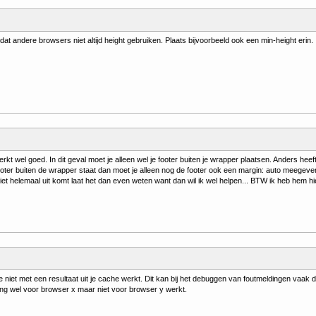
dat andere browsers niet altijd height gebruiken. Plaats bijvoorbeeld ook een min-height erin.
erkt wel goed. In dit geval moet je alleen wel je footer buiten je wrapper plaatsen. Anders hee
oter buiten de wrapper staat dan moet je alleen nog de footer ook een margin: auto meegeven. An
iet helemaal uit komt laat het dan even weten want dan wil ik wel helpen... BTW ik heb hem hie
je niet met een resultaat uit je cache werkt. Dit kan bij het debuggen van foutmeldingen vaak d
ing wel voor browser x maar niet voor browser y werkt.