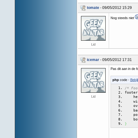
tomate
- 09/05/2012 15:29
Nog steeds niet
Lid
icemar
- 09/05/2012 17:31
Pas dit aan in de 
php
code -
Bekij
/* Foo
footer
Lid
    he
    wi
    ov
    ba
    po
    bo
}