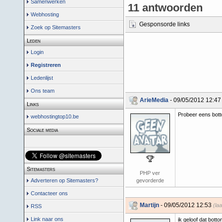
Samenwerken
11 antwoorden
Webhosting
Gesponsorde links
Zoek op Sitemasters
Leden
Login
Registreren
Ledenlijst
Ons team
ArieMedia
- 09/05/2012 12:47
Links
Probeer eens bott
webhostingtop10.be
Sociale media
Sitemasters
PHP ver
Adverteren op Sitemasters?
gevorderde
Contacteer ons
Martijn
- 09/05/2012 12:53
(la
RSS
Link naar ons
ik geloof dat bott