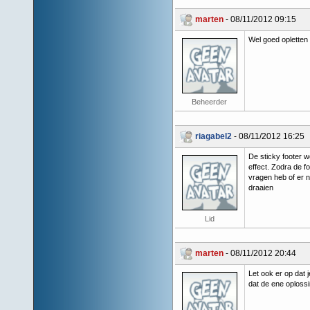
marten
- 08/11/2012 09:15
Wel goed opletten 
Beheerder
riagabel2
- 08/11/2012 16:25
De sticky footer w
effect. Zodra de fo
vragen heb of er n
draaien
Lid
marten
- 08/11/2012 20:44
Let ook er op dat 
dat de ene oploss