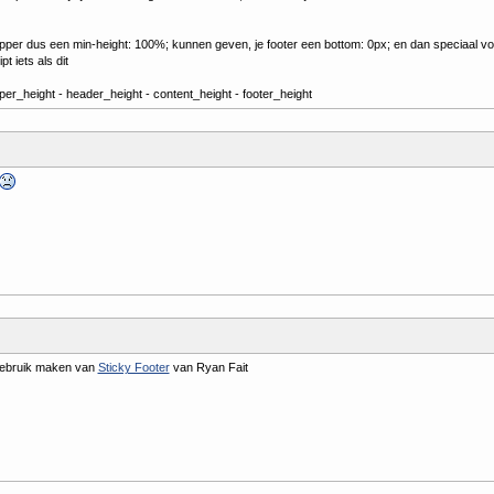
apper dus een min-height: 100%; kunnen geven, je footer een bottom: 0px; en dan speciaal v
t iets als dit
er_height - header_height - content_height - footer_height
gebruik maken van
Sticky Footer
van Ryan Fait