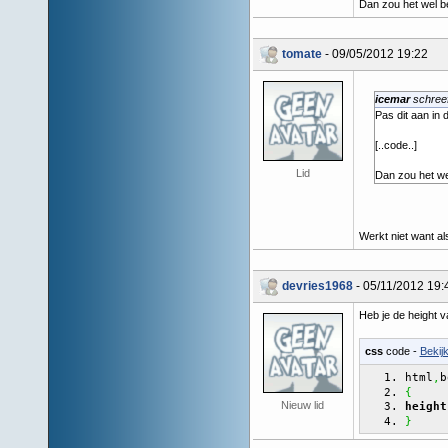
Dan zou het wel b
tomate
- 09/05/2012 19:22
icemar
schreef
Pas dit aan in 
[..code..]
Lid
Dan zou het we
Werkt niet want als
devries1968
- 05/11/2012 19:
Heb je de height 
css
code -
Bekij
html
b
,
{
Nieuw lid
height
}