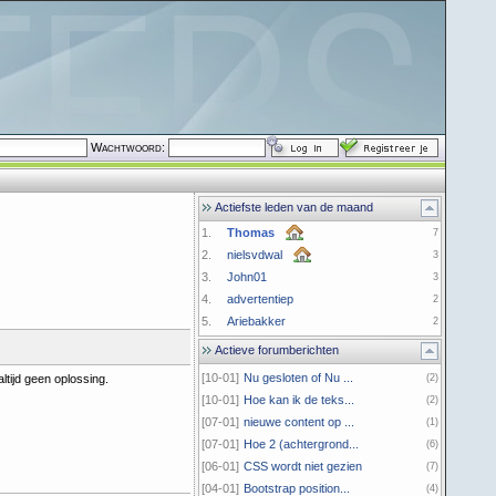
Wachtwoord:
Actiefste leden van de maand
1.
Thomas
7
2.
nielsvdwal
3
3.
John01
3
4.
advertentiep
2
5.
Ariebakker
2
Actieve forumberichten
[10-01]
Nu gesloten of Nu ...
altijd geen oplossing.
(2)
[10-01]
Hoe kan ik de teks...
(2)
[07-01]
nieuwe content op ...
(1)
[07-01]
Hoe 2 (achtergrond...
(6)
[06-01]
CSS wordt niet gezien
(7)
[04-01]
Bootstrap position...
(4)