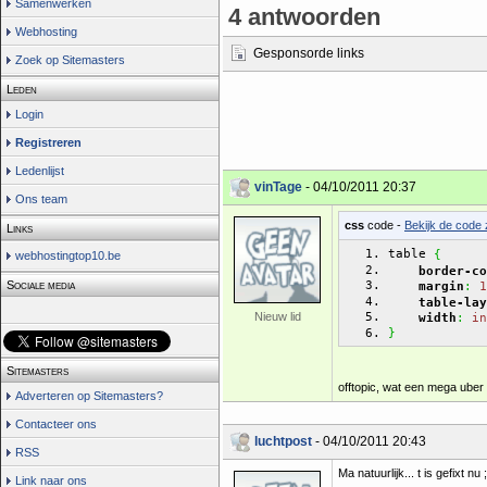
Samenwerken
4 antwoorden
Webhosting
Gesponsorde links
Zoek op Sitemasters
Leden
Login
Registreren
Ledenlijst
vinTage
- 04/10/2011 20:37
Ons team
css
code -
Bekijk de code 
Links
table 
{
webhostingtop10.be
border-co
Sociale media
margin
:
1
table-lay
Nieuw lid
width
:
in
}
Sitemasters
offtopic, wat een mega ube
Adverteren op Sitemasters?
Contacteer ons
luchtpost
- 04/10/2011 20:43
RSS
Ma natuurlijk... t is gefixt nu ;
Link naar ons