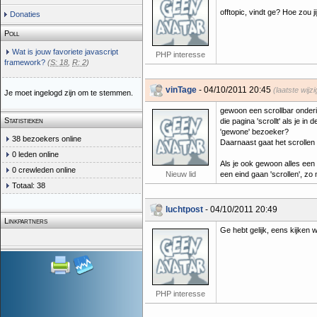
offtopic, vindt ge? Hoe zou 
Donaties
Poll
Wat is jouw favoriete javascript
PHP interesse
framework?
(
S: 18
,
R: 2
)
vinTage
- 04/10/2011 20:45
(laatste wijz
Je moet ingelogd zijn om te stemmen.
gewoon een scrollbar onderin
Statistieken
die pagina 'scrollt' als je in
'gewone' bezoeker?
38 bezoekers online
Daarnaast gaat het scrollen 
0 leden online
Als je ook gewoon alles een 
0 crewleden online
Nieuw lid
een eind gaan 'scrollen', zo
Totaal: 38
luchtpost
- 04/10/2011 20:49
Linkpartners
Ge hebt gelijk, eens kijken 
PHP interesse