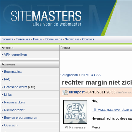
Scripts
-
Tutorials
-
Forum
-
Downloads
-
Showcase
-
Contact
Artikels
Forum
VPN vergelijken
Algemeen
Beginpagina
Categorieën
>
HTML & CSS
FAQ
rechter margin niet zic
Grafische worm
(243)
luchtpost
- 04/10/2011 20:33
(laatste wi
Links
Hey,
Nieuwsartikels
mijn vraag gaat over deze w
Nieuwsarchief
Boeken programmeren
Helemaal rechts op deze pag
Overzicht
PHP interesse
Merci